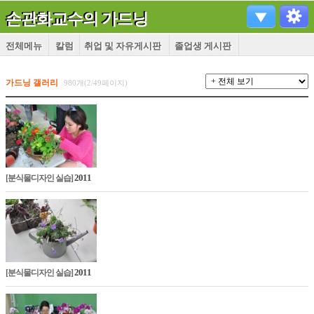
손관화교수의 가드닝
전체메뉴
칼럼
취업 및 자유게시판
졸업생 게시판
가드닝 갤러리
980개(2/49페이지)
2011
[분식물디자인 실습]
2011
[분식물디자인 실습]