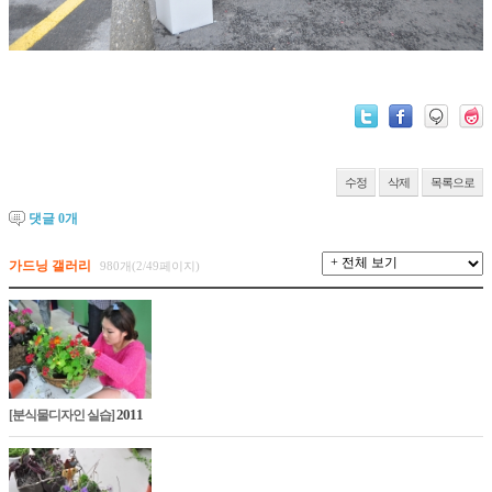
수정
삭제
목록으로
댓글
0
개
가드닝 갤러리
980개(2/49페이지)
2011
[분식물디자인 실습]