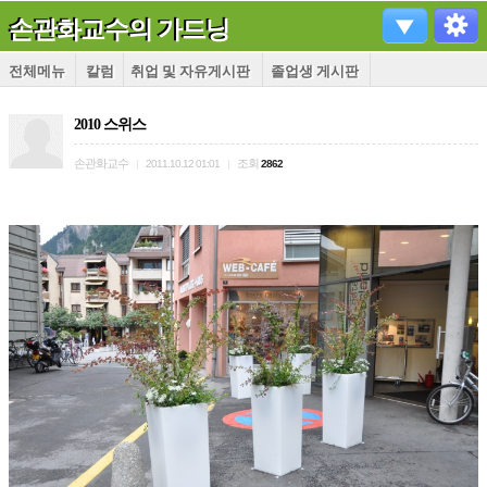
손관화교수의 가드닝
전체메뉴
칼럼
취업 및 자유게시판
졸업생 게시판
2010 스위스
손관화교수
조회
|
2011.10.12 01:01
|
2862