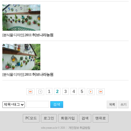
2011 허브나라농원
[분식물 디자인]
2011 허브나라농원
[분식물 디자인]
1
2
3
4
5
목록
쓰기
PC모드
로그인
회원가입
검색
맨위로
sohn.yonam.ac.kr © 2026
개인정보 취급방침