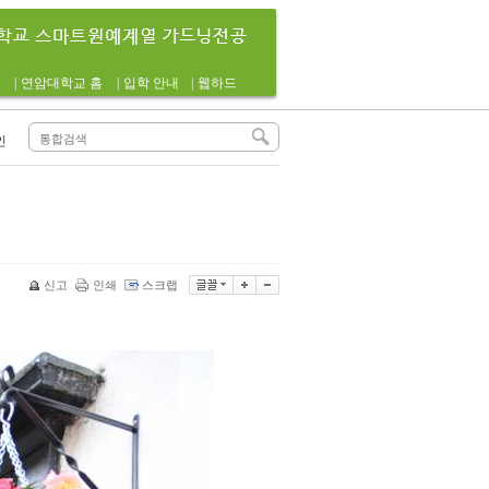
|
연암대학교 홈
|
입학 안내
|
웹하드
인
신고
인쇄
스크랩