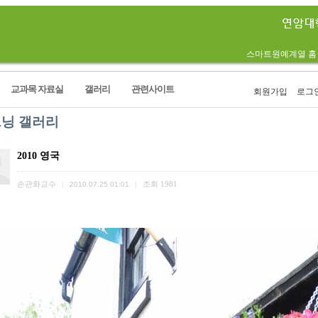
스마트원예계열 홈
교과목 자료실
갤러리
관련사이트
회원가입
로그
닝 갤러리
2010 영국
손관화교수
조회
1981
|
2010.07.25 01:01
|