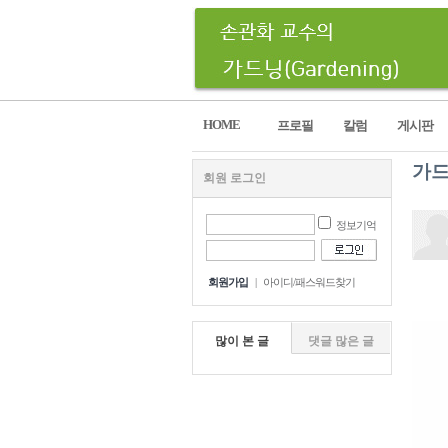
HOME
프로필
칼럼
게시판
가드
회원 로그인
정보기억
회원가입
|
아이디/패스워드찾기
많이 본 글
댓글 많은 글