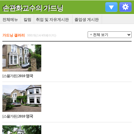
손관화교수의 가드닝
전체메뉴
칼럼
취업 및 자유게시판
졸업생 게시판
가드닝 갤러리
980개(14/49페이지)
2010 영국
[스몰가든]
2010 영국
[스몰가든]