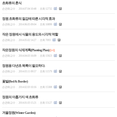
초화류의 혼식
손관화교수
2014.07.04 10:48
조회 12732
|
|
정원 초화류의 질감에 따른 시각적 효과
손관화교수
2014.06.05 09:04
조회 10899
|
|
작은 정원에서 식물의 용도와 시각적 역할
손관화교수
2014.05.02 14:27
조회 7093
|
|
작은정원의 식재계획(Planting Plan)
[1+1]
손관화교수
2014.04.03 16:09
조회 15923
|
|
정원용 다년초 목록이 필요하다.
손관화교수
2014.03.11 09:57
조회 11579
|
|
꽃밭(Bed & Border)
손관화교수
2014.02.03 10:16
조회 15308
|
|
정원의 아홉가지 색 초화류
손관화교수
2014.01.03 15:21
조회 15127
|
|
겨울정원(Winter Garden)