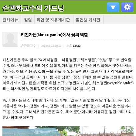
손관화교수의 가드닝
전체메뉴
칼럼
취업 및 자유게시판
졸업생 게시판
키친가든(kitchen garden)에서 꽃의 역할
손관화교수
조회
|
2014.08.11 18:16
|
13423
키친가든은 우리 말로
‘
먹거리정원
’, ‘
식용정원
’, ‘
채소정원
’, ‘
텃밭
’
등으로 번역할
수 있으나 부엌에서 조리에 이용할 먹거리를 키우는 단순한 텃밭에서 벗어나 채소
와 과수
,
허브
,
식용꽃
,
절화 등을 얻을 수 있는 곳이면서 일년 내내 시각적으로 매력
적이어 구석진 곳이 아니라 아름다운 정원의 중심에 배치될 수 있는 정원을 말한다
.
외국에서 키친가든은 가족을 위한 소규모 농원의 개념인 채소정원
(vegetable garden)
과는 역사적인 발전과정도 다르며 디자인에 차이를 보인다
.
즉
,
키친가든은 집터에 딸리거나 집 가까이 있는 기존 텃밭과 달리 꽃과 어우러진
아름다운 먹거리 정원이거나
,
정원이라고 말할 수 있을 정도의 아름다운 텃밭이라
고 볼 수 있다
.
그래서 키친가든은 과수
,
채소 뿐만 아니라 아름다운 정원수와 초화
류와 함께 구성된다
.