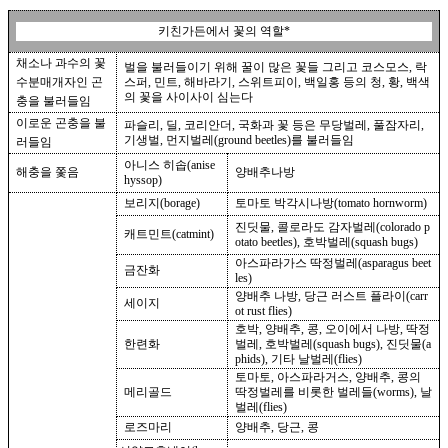
키친가든에서 꽃의 역할
*
채소나 과수의 꽃
벌을 불러들이기 위해 꿀이 많은 꽃들 그리고 코스모스
,
락
수분매개자인 곤
스퍼
,
민트
,
해바라기
,
스위트피이
,
백일홍 등의 청
,
황
,
백색
의 꽃을 사이사이 심는다
충을 불러들임
이로운 곤충을 불
파슬리
,
딜
,
코리안더
,
국화과 꽃 등은 무당벌레
,
풀잠자리
,
기생벌
,
먼지벌레
(ground beetles)
를 불러들임
러들임
아니스 히솝
(anise
해충을 쫓음
양배추나방
hyssop)
보리지
(borage)
토마토 박각시나방
(tomato hornworm)
진딧물
,
콜로라도 감자벌레
(colorado p
캐트민트
(catmint)
otato beetles),
호박벌레
(squash bugs)
아스파라가스 딱정벌레
(asparagus beet
금잔화
les)
양배추 나방
,
당근 러스트 플라이
(carr
세이지
ot rust flies)
호박
,
양배추
,
콩
,
오이에서 나방
,
딱정
한련화
벌레
,
호박벌레
(squash bugs),
진딧물
(a
phids),
기타 날벌레
(flies)
토마토
,
아스파라거스
,
양배추
,
콩의
메리골드
딱정벌레를 비롯한
벌레들
(worms),
날
벌레
(flies)
로즈마리
양배추
,
당근
,
콩