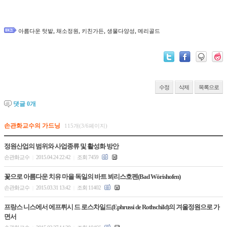
,
,
,
,
아름다운 텃밭
채소정원
키친가든
생물다양성
메리골드
수정
삭제
목록으로
댓글
0
개
손관화교수의 가드닝
115개(3/6페이지)
정원산업의 범위와 사업종류 및 활성화 방안
손관화교수
2015.04.24 22:42
조회 7459
|
|
꽃으로 아름다운 치유 마을 독일의 바트 뵈리스호펜(Bad Wörishofen)
손관화교수
2015.03.31 13:42
조회 11402
|
|
프랑스 니스에서 에프뤼시 드 로스차일드(Ephrussi de Rothschild)의 겨울정원으로 가
면서