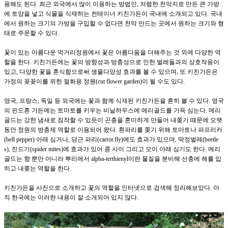
용해도 된다
.
최근 외국에서 많이 이용하는 방법인
,
저렴한 천막지로 만든 큰 가방
에 토양을 넣고 식물을 식재하는 컨테이너 키친가든이 국내에 소개되고 있다
.
국내
에서 원하는 크기의 가방을 구입할 수 없다면 천막 만드는 곳에서 원하는 크기와 형
태로 주문할 수 있다
.
꽃이 있는 아름다운 먹거리정원에서 꽃은 아름다움을 더해주는 것 외에 다양한 역
할을 한다
.
키친가든에는 꽃의 방향성과 방충성으로 인한 벌레들과의 상호작용이
있고
,
다양한 꽃을 혼식함으로써 생물다양성 효과를 볼 수 있으며
,
또 키친가든은
가정의 꽂꽂이를 위한 절화용 정원
(cut flower garden)
이 될 수도 있다
.
영국
,
프랑스
,
독일 등 외국에는 꽃과 함께 식재된 키친가든을 흔히 볼 수 있다
.
영국
의 핀드혼 가든에는 토마토를 키우는 비닐하우스에 메리골드를 가득 심는다
.
메리
골드는 강한 냄새로 짐작할 수 있듯이 곤충을 혼미하게 만들어 내쫒기 때문에 오랫
동안 정원의 방충제 역할로 이용되어 왔다
.
흰파리를 쫒기 위해 토마토나 파프리카
(bell pepper)
아래 심거나
,
당근 파리
(carrot fly)
에도 효과가 있으며
,
딱정벌레
(beetle
s),
진드기
(spider mites)
에 효과가 있어 콩 사이 그리고 오이 아래 심기도 한다
.
메리
골드는 향 뿐만 아니라 뿌리에서
alpha-terthienyl
이란 물질을 분비해 선충에 해를 입
히고 내쫒는 역할을 한다
.
키친가든을 사진으로 소개하고 꽃의 역할을 인터넷으로 검색해 정리해보았다
.
아
직 한국에는 이러한 내용이 잘 소개되어 있지 않다
.