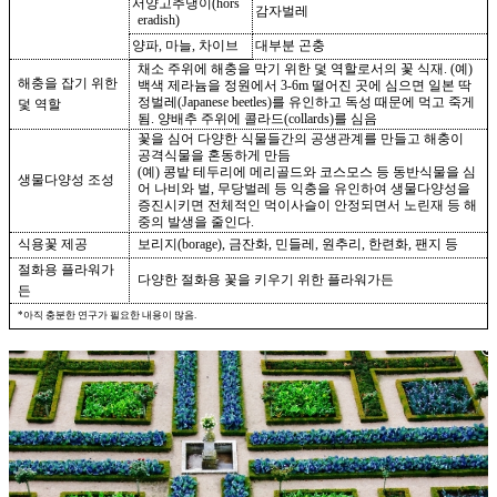
서양고추냉이
(hors
감자벌레
eradish)
양파
,
마늘
,
차이브
대부분 곤충
채소 주위에 해충을 막기 위한 덫 역할로서의 꽃 식재
. (
예
)
해충을 잡기 위한
백색 제라늄을 정원에서
3-6m
떨어진 곳에 심으면 일본 딱
정벌레
(Japanese beetles)
를 유인하고 독성 때문에 먹고 죽게
덫 역할
됨
.
양배추 주위에 콜라드
(collards)
를 심음
꽃을 심어 다양한 식물들간의 공생관계를 만들고 해충이
공격식물을 혼동하게 만듬
(
예
)
콩밭 테두리에 메리골드와 코스모스 등 동반식물을 심
생물다양성 조성
어 나비와 벌
,
무당벌레 등 익충을 유인하여 생물다양성을
증진시키면 전체적인 먹이사슬이 안정되면서 노린재 등 해
중의 발생을 줄인다
.
식용꽃 제공
보리지
(borage),
금잔화
,
민들레
,
원추리
,
한련화
,
팬지 등
절화용 플라워가
다양한 절화용 꽃을 키우기 위한 플라워가든
든
*
아직 충분한 연구가 필요한 내용이 많음
.