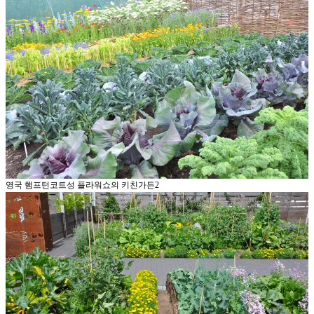
영국 햄프턴코트성 플라워쇼의 키친가든2