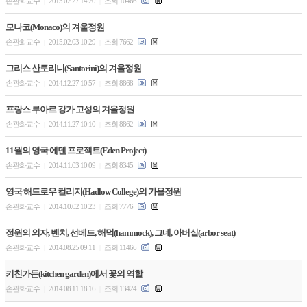
손관화교수
2015.02.27 14:20
조회 10466
|
|
모나코(Monaco)의 겨울정원
손관화교수
2015.02.03 10:29
조회 7662
|
|
그리스 산토리니(Santorini)의 겨울정원
손관화교수
2014.12.27 10:57
조회 8868
|
|
프랑스 루아르 강가 고성의 겨울정원
손관화교수
2014.11.27 10:10
조회 8862
|
|
11월의 영국 에덴 프로젝트(Eden Project)
손관화교수
2014.11.03 10:09
조회 8345
|
|
영국 해드로우 컬리지(Hadlow College)의 가을정원
손관화교수
2014.10.02 10:23
조회 7776
|
|
정원의 의자, 벤치, 선베드, 해먹(hammock), 그네, 아버싵(arbor seat)
손관화교수
2014.08.25 09:11
조회 11466
|
|
키친가든(kitchen garden)에서 꽃의 역할
손관화교수
2014.08.11 18:16
조회 13424
|
|