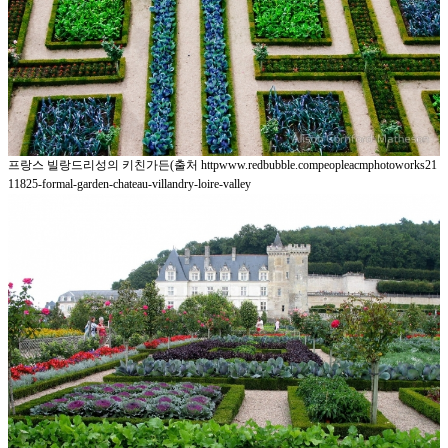
프랑스 빌랑드리성의 키친가든(출처 httpwww.redbubble.compeopleacmphotoworks21
11825-formal-garden-chateau-villandry-loire-valley