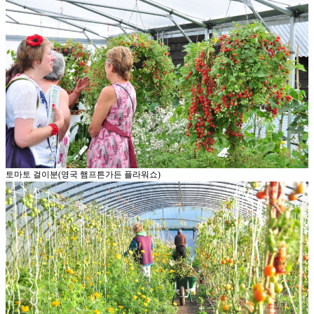
토마토 걸이분(영국 햄프튼가든 플라워쇼)