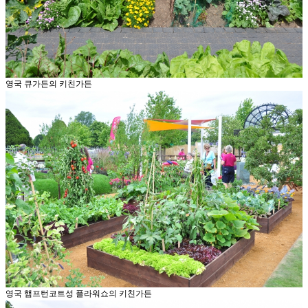
영국 큐가든의 키친가든
영국 햄프턴코트성 플라워쇼의 키친가든