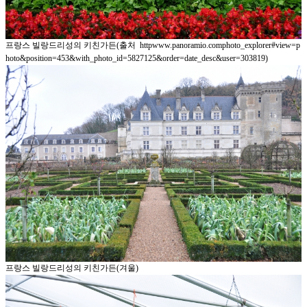
프랑스 빌랑드리성의 키친가든(출처 httpwww.panoramio.comphoto_explorer#view=p
hoto&position=453&with_photo_id=5827125&order=date_desc&user=303819)
프랑스 빌랑드리성의 키친가든(겨울)