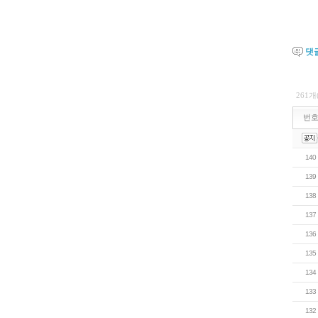
댓
261개
번
140
139
138
137
136
135
134
133
132