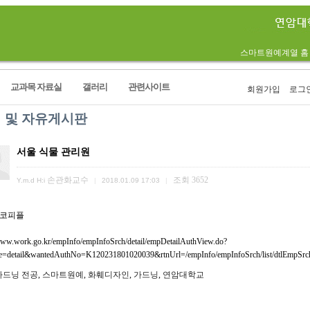
스마트원예계열 홈
교과목 자료실
갤러리
관련사이트
회원가입
로그
 및 자유게시판
서울 식물 관리원
손관화교수
조회
3652
Y.m.d H:i
|
2018.01.09 17:03
|
에코피플
/www.work.go.kr/empInfo/empInfoSrch/detail/empDetailAuthView.do?
ge=detail&wantedAuthNo=K120231801020039&rtnUrl=/empInfo/empInfoSrch/list/dtlEmpS
가드닝 전공
,
스마트원예
,
화훼디자인
,
가드닝
,
연암대학교