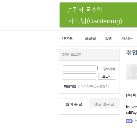
HOME
프로필
칼럼
게시판
취업
회원 로그인
정보기억
회원가입
|
아이디/패스워드찾기
(주) 
많이 본 글
댓글 많은 글
http:/
callPa