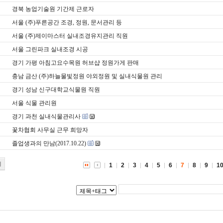
경북 농업기술원 기간제 근로자
서울 (주)푸른공간 조경, 정원, 문서관리 등
서울 (주)제이마스터 실내조경유지관리 직원
서울 그린파크 실내조경 시공
경기 가평 아침고요수목원 허브샵 정원가게 판매
충남 금산 (주)하늘물빛정원 야외정원 및 실내식물원 관리
경기 성남 신구대학교식물원 직원
서울 식물 관리원
경기 과천 실내식물관리사
꽃차협회 사무실 근무 희망자
졸업생과의 만남(2017.10.22)
기
1
2
3
4
5
6
7
8
9
1