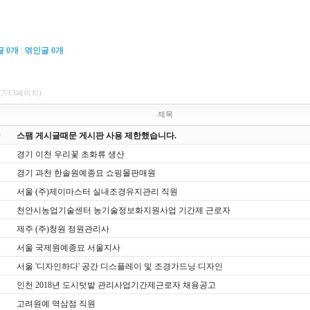
글
0
개
|
엮인글
0
개
(7/13페이지)
호
제목
스팸 게시글때문 게시판 사용 제한했습니다.
경기 이천 우리꽃 초화류 생산
경기 과천 한솔원예종묘 쇼핑몰판매원
서울 (주)제이마스터 실내조경유지관리 직원
천안시농업기술센터 농기술정보화지원사업 기간제 근로자
제주 (주)청원 정원관리사
서울 국제원예종묘 서울지사
서울 '디자인하다' 공간 디스플레이 및 조경가드닝 디자인
인천 2018년 도시텃밭 관리사업기간제근로자 채용공고
고려원예 역삼점 직원