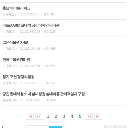
충남 베어트리파크
손관화교수
2019.01.07 12:31
조회 3051
|
|
아드(AARD) 실내외 공간디자인 남직원
손관화교수
2019.01.04 15:39
조회 2250
|
|
고은식물원 가드너
손관화교수
2018.12.12 14:06
조회 4056
|
|
한국수목원관리원
손관화교수
2018.11.13 10:59
조회 3474
|
|
경기 포천 평강식물원
손관화교수
2018.11.13 10:57
조회 3325
|
|
당진 현대제철소 내 실내정원 실내식물 관리책임자 구함
손관화교수
2018.11.06 11:42
조회 2628
|
|
1
2
3
4
5