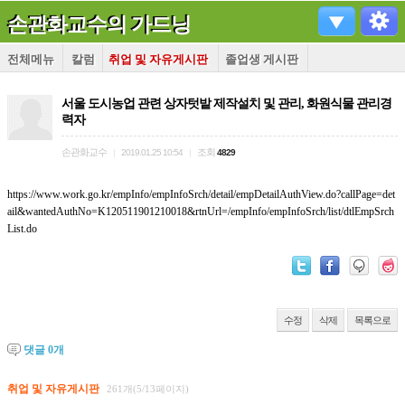
손관화교수의 가드닝
전체메뉴
칼럼
취업 및 자유게시판
졸업생 게시판
서울 도시농업 관련 상자텃밭 제작설치 및 관리, 화원식물 관리경
력자
손관화교수
조회
|
2019.01.25 10:54
|
4829
https://www.work.go.kr/empInfo/empInfoSrch/detail/empDetailAuthView.do?callPage=det
ail&wantedAuthNo=K120511901210018&rtnUrl=/empInfo/empInfoSrch/list/dtlEmpSrch
List.do
수정
삭제
목록으로
댓글
0
개
취업 및 자유게시판
261개(5/13페이지)