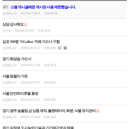
스팸 게시글때문 게시판 사용 제한했습니다.
손관화교수
2023.08.11 09:19
조회 89394
|
|
상담 감사해요
[1]
이지성
2020.06.29 19:07
조회 4120
|
|
김포 500평 '55Gallon' 까페 가드너 구함
손관화교수
2020.03.30 13:51
조회 4945
|
|
경기 화담숲 가드너
손관화교수
2019.04.05 17:08
조회 7074
|
|
서울 팀펄리 가든
손관화교수
2019.04.05 17:07
조회 6851
|
|
서울 반얀트리호텔 꽃방
손관화교수
2019.03.15 13:12
조회 5394
|
|
경기 광주 숲울림 샵 상품 제작, 플랜테리어, 화분, 식물 유지관리
[1]
손관화교수
2019.01.25 10:58
조회 5619
|
|
경기 의정부 도시농업기술과 기간제근로자 채용