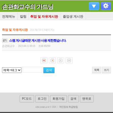
손관화교수의 가드닝
전체메뉴
칼럼
취업 및 자유게시판
졸업생 게시판
취업 및 자유게시판
261개(50/13페이지)
스팸 게시글때문 게시판 사용 제한했습니다.
손관화교수
2023.08.11 09:19
조회 89290
|
|
목록
쓰기
PC모드
로그인
회원가입
검색
맨위로
sohn.yonam.ac.kr © 2026
개인정보 취급방침