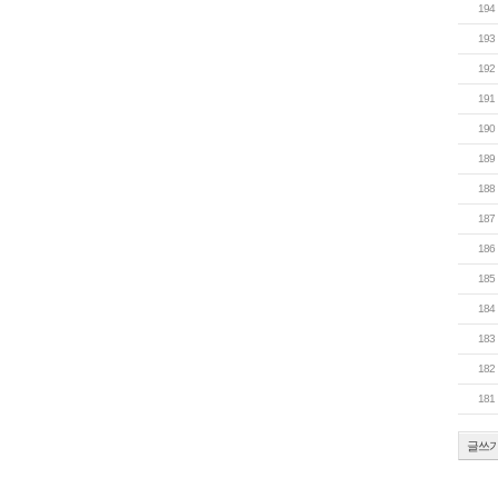
194
193
192
191
190
189
188
187
186
185
184
183
182
181
글쓰