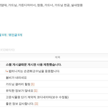
연암대
,
가드닝
,
가든디자이너
,
정원
,
가드너
,
가드닝 전공
,
실내정원
글
0
개
|
엮인글
0
개
(4/13페이지)
호
제목
스팸 게시글때문 게시판 사용 제한했습니다.
팝리니지는 손관화교수님을 응원합니다.
봄비가 내리네요
가드닝 갤러리 힐링
[1]
유익한 정보가 많네요
[1]
고운식물원 단기 계약직 코디네이터(보수 수정됨)
좋은 정보 감사합니다.
[1]