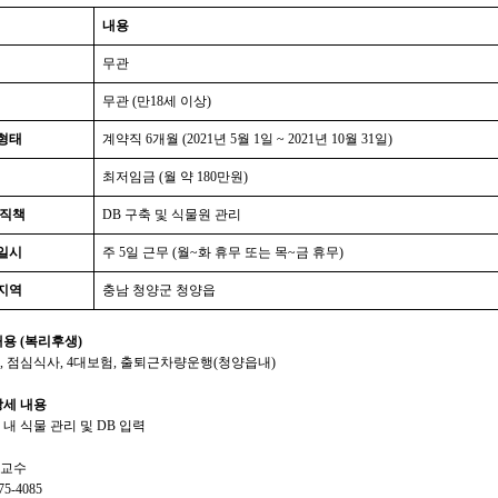
내용
무관
무관
(
만
18
세 이상
)
형태
계약직
6
개월
(2021
년
5
월
1
일
~ 2021
년
10
월
31
일
)
최저임금
(
월 약
180
만원
)
직책
DB
구축 및 식물원 관리
일시
주
5
일 근무
(
월
~
화 휴무 또는 목
~
금 휴무
)
지역
충남 청양군 청양읍
내용
(
복리후생
)
,
점심식사
, 4
대보험
,
출퇴근차량운행
(
청양읍내
)
상세 내용
 내 식물 관리 및
DB
입력
교수
75-4085