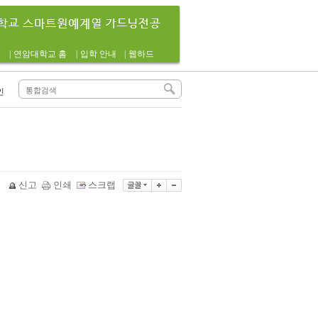
|
연암대학교 홈
|
입학 안내
|
웹하드
인
신고
인쇄
스크랩