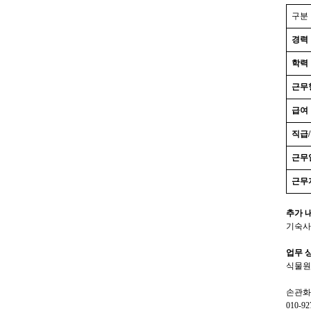
구분
경력
학력
근무
급여
직급
/
근무
근무
추가 
기숙사
업무 
식물원
손관화
010-92