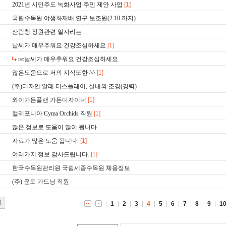
2021년 시민주도 녹화사업 주민 제안 사업
[1]
국립수목원 야생화재배 연구 보조원(2.10 까지)
산림청 정원관련 일자리는
날씨가 매우추워요 건강조심하세요
[1]
re:날씨가 매우추워요 건강조심하세요
많은도움으로 저의 지식또한 ^^
[1]
(주)디자인 알레 디스플레이, 실내외 조경(경력)
와이가든플랜 가든디자이너
[1]
캘리포니아 Cyma Orchids 직원
[1]
많은 정보로 도움이 많이 됩니다
자료가 많은 도움 됩니다.
[1]
여러가지 정보 감사드립니다.
[1]
한국수목원관리원 국립세종수목원 채용정보
(주) 윤토 가드닝 직원
기
1
2
3
4
5
6
7
8
9
1