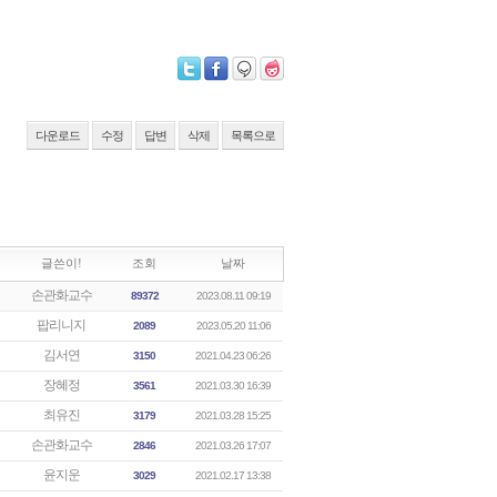
다운로드
수정
답변
삭제
목록으로
글쓴이!
조회
날짜
손관화교수
89372
2023.08.11 09:19
팝리니지
2089
2023.05.20 11:06
김서연
3150
2021.04.23 06:26
장혜정
3561
2021.03.30 16:39
최유진
3179
2021.03.28 15:25
손관화교수
2846
2021.03.26 17:07
윤지운
3029
2021.02.17 13:38