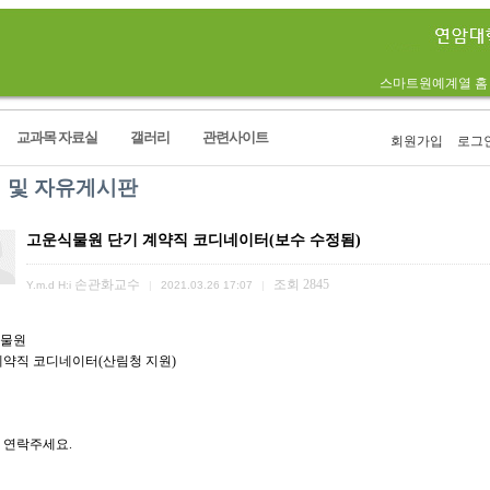
스마트원예계열 홈
교과목 자료실
갤러리
관련사이트
회원가입
로그
 및 자유게시판
고운식물원 단기 계약직 코디네이터(보수 수정됨)
손관화교수
조회
2845
Y.m.d H:i
|
2021.03.26 17:07
|
물원
계약직 코디네이터(산림청 지원)
 연락주세요.