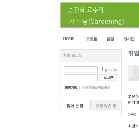
HOME
프로필
칼럼
게시판
취업
회원 로그인
정보기억
회원가입
|
아이디/패스워드찾기
고운식
단기 
많이 본 글
댓글 많은 글
2-4명
희망자