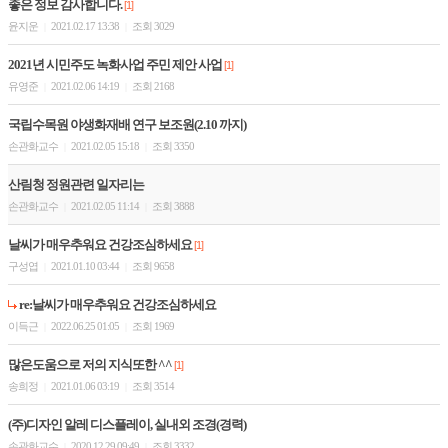
좋은 정보 감사합니다.
[1]
윤지운
2021.02.17 13:38
조회 3029
|
|
2021년 시민주도 녹화사업 주민 제안 사업
[1]
유영준
2021.02.06 14:19
조회 2168
|
|
국립수목원 야생화재배 연구 보조원(2.10 까지)
손관화교수
2021.02.05 15:18
조회 3350
|
|
산림청 정원관련 일자리는
손관화교수
2021.02.05 11:14
조회 3888
|
|
날씨가 매우추워요 건강조심하세요
[1]
구성엽
2021.01.10 03:44
조회 9658
|
|
re:날씨가 매우추워요 건강조심하세요
이득근
2022.06.25 01:05
조회 1969
|
|
많은도움으로 저의 지식또한 ^^
[1]
송희정
2021.01.06 03:19
조회 3514
|
|
(주)디자인 알레 디스플레이, 실내외 조경(경력)
손관화교수
2020.12.29 09:49
조회 3332
|
|