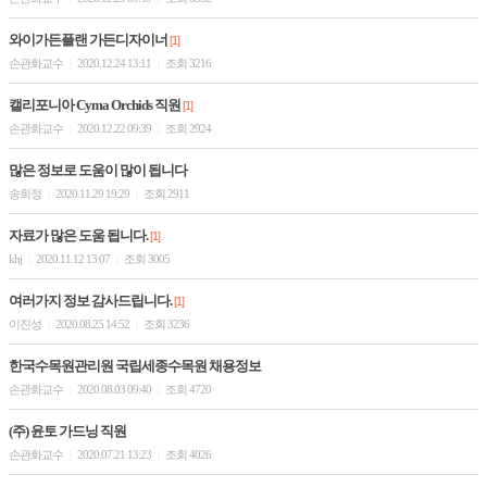
와이가든플랜 가든디자이너
[1]
손관화교수
2020.12.24 13:11
조회 3216
|
|
캘리포니아 Cyma Orchids 직원
[1]
손관화교수
2020.12.22 09:39
조회 2924
|
|
많은 정보로 도움이 많이 됩니다
송희정
2020.11.29 19:29
조회 2911
|
|
자료가 많은 도움 됩니다.
[1]
khj
2020.11.12 13:07
조회 3005
|
|
여러가지 정보 감사드립니다.
[1]
이진성
2020.08.25 14:52
조회 3236
|
|
한국수목원관리원 국립세종수목원 채용정보
손관화교수
2020.08.03 09:40
조회 4720
|
|
(주) 윤토 가드닝 직원
손관화교수
2020.07.21 13:23
조회 4026
|
|