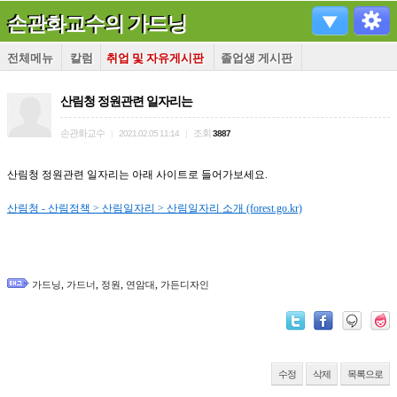
손관화교수의 가드닝
전체메뉴
칼럼
취업 및 자유게시판
졸업생 게시판
산림청 정원관련 일자리는
손관화교수
조회
|
2021.02.05 11:14
|
3887
산림청 정원관련 일자리는 아래 사이트로 들어가보세요.
산림청 - 산림정책 > 산림일자리 > 산림일자리 소개 (forest.go.kr)
,
,
,
,
가드닝
가드너
정원
연암대
가든디자인
수정
삭제
목록으로