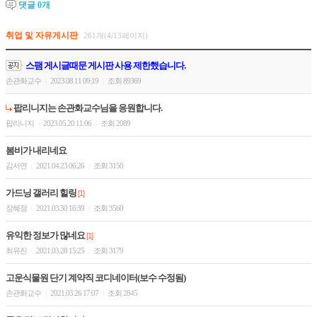
댓글
0
개
취업 및 자유게시판
261개(4/13페이지)
스팸 게시글때문 게시판 사용 제한했습니다.
손관화교수
2023.08.11 09:19
조회 89369
|
|
팝리니지는 손관화교수님을 응원합니다.
팝리니지
2023.05.20 11:06
조회 2089
|
|
봄비가 내리네요
김서연
2021.04.23 06:26
조회 3150
|
|
가드닝 갤러리 힐링
[1]
장혜정
2021.03.30 16:39
조회 3560
|
|
유익한 정보가 많네요
[1]
최유진
2021.03.28 15:25
조회 3179
|
|
고운식물원 단기 계약직 코디네이터(보수 수정됨)
손관화교수
2021.03.26 17:07
조회 2845
|
|