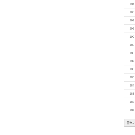
194
193
192
191
190
189
188
187
186
185
184
183
182
181
글쓰