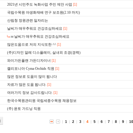
2021년 시민주도 녹화사업 주민 제안 사업
[1]
국립수목원 야생화재배 연구 보조원(2.10 까지)
산림청 정원관련 일자리는
날씨가 매우추워요 건강조심하세요
[1]
re:날씨가 매우추워요 건강조심하세요
많은도움으로 저의 지식또한 ^^
[1]
(주)디자인 알레 디스플레이, 실내외 조경(경력)
와이가든플랜 가든디자이너
[1]
캘리포니아 Cyma Orchids 직원
[1]
많은 정보로 도움이 많이 됩니다
자료가 많은 도움 됩니다.
[1]
여러가지 정보 감사드립니다.
[1]
한국수목원관리원 국립세종수목원 채용정보
(주) 윤토 가드닝 직원
기
1
2
3
4
5
6
7
8
9
1