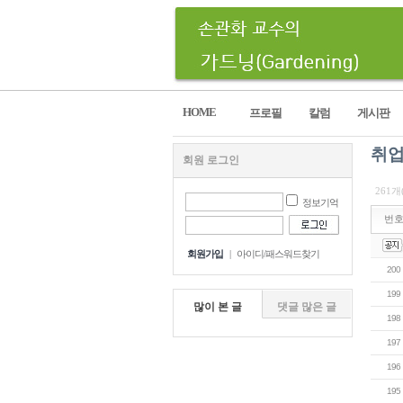
HOME
프로필
칼럼
게시판
취업
회원 로그인
261개
정보기억
번
회원가입
|
아이디/패스워드찾기
200
199
많이 본 글
댓글 많은 글
198
197
196
195