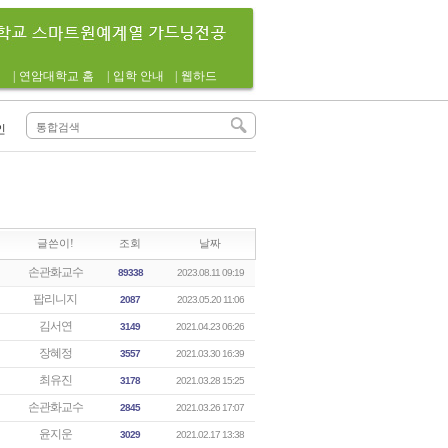
|
연암대학교 홈
|
입학 안내
|
웹하드
인
글쓴이!
조회
날짜
손관화교수
89338
2023.08.11 09:19
팝리니지
2087
2023.05.20 11:06
김서연
3149
2021.04.23 06:26
장혜정
3557
2021.03.30 16:39
최유진
3178
2021.03.28 15:25
손관화교수
2845
2021.03.26 17:07
윤지운
3029
2021.02.17 13:38