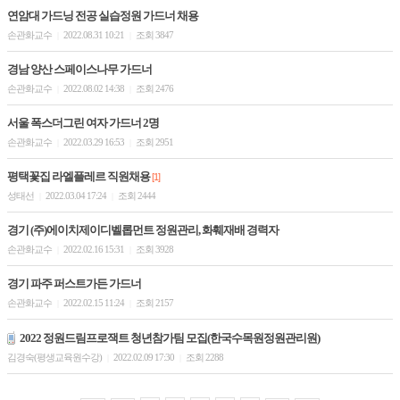
연암대 가드닝 전공 실습정원 가드너 채용
손관화교수
2022.08.31 10:21
조회 3847
|
|
경남 양산 스페이스나무 가드너
손관화교수
2022.08.02 14:38
조회 2476
|
|
서울 폭스더그린 여자 가드너 2명
손관화교수
2022.03.29 16:53
조회 2951
|
|
평택꽃집 라엘플레르 직원채용
[1]
성태선
2022.03.04 17:24
조회 2444
|
|
경기 (주)에이치제이디벨롭먼트 정원관리, 화훼재배 경력자
손관화교수
2022.02.16 15:31
조회 3928
|
|
경기 파주 퍼스트가든 가드너
손관화교수
2022.02.15 11:24
조회 2157
|
|
2022 정원드림프로잭트 청년참가팀 모집(한국수목원정원관리원)
김경숙(평생교육원수강)
2022.02.09 17:30
조회 2288
|
|