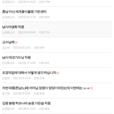
손관화교수
2023.06.15 10:43
조회 1798
|
|
충남 아산 세계꽃식물원 가든센터
손관화교수
2023.05.10 11:58
조회 2839
|
|
남사야생화 직원
손관화교수
2023.05.03 19:00
조회 2716
|
|
교수님께
[1]
김신재
2023.05.02 22:42
조회 1659
|
|
남사 데코가드닝 직원
손관화교수
2023.02.17 11:09
조회 2931
|
|
조경작업에 대해서 어떻게 생각 하십니까
[1]
김장배
2022.12.03 13:50
조회 2246
|
|
저번 태풍(힌남노)때 어머님 정원이 엉망이되었는데 이번에는 ㅠ.ㅠ
[1]
정기현
2022.09.18 19:01
조회 3636
|
|
강원 봉평 허브나라 농원 가든숍 직원
손관화교수
2022.08.31 12:03
조회 4036
|
|