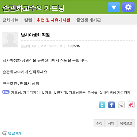
손관화교수의 가드닝
전체메뉴
칼럼
취업 및 자유게시판
졸업생 게시판
남사야생화 직원
손관화교수
조회
|
2023.05.03 19:00
|
2715
남사야생화 정원식물 유통센터에서 직원을 구합니다.
손관화교수에게 연락주세요.
근무조건 : 면접시 상의
,
,
,
,
,
가드닝. 가든디자이너
가드너
연암대
가드닝전공
분식물
실내정원닝 가든카페
수정
삭제
목록으로
댓글
0
개