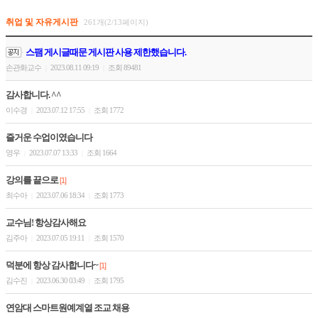
취업 및 자유게시판
261개(2/13페이지)
스팸 게시글때문 게시판 사용 제한했습니다.
손관화교수
2023.08.11 09:19
조회 89481
|
|
감사합니다. ^^
이수경
2023.07.12 17:55
조회 1772
|
|
즐거운 수업이였습니다
영우
2023.07.07 13:33
조회 1664
|
|
강의를 끝으로
[1]
최수아
2023.07.06 18:34
조회 1773
|
|
교수님! 항상감사해요
김주아
2023.07.05 19:11
조회 1570
|
|
덕분에 항상 감사합니다~
[1]
김수진
2023.06.30 03:49
조회 1795
|
|
연암대 스마트원예계열 조교 채용