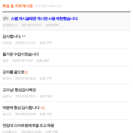
취업 및 자유게시판
261개(2/13페이지)
스팸 게시글때문 게시판 사용 제한했습니다.
손관화교수
2023.08.11 09:19
조회 89291
|
|
감사합니다. ^^
이수경
2023.07.12 17:55
조회 1770
|
|
즐거운 수업이였습니다
영우
2023.07.07 13:33
조회 1658
|
|
강의를 끝으로
[1]
최수아
2023.07.06 18:34
조회 1772
|
|
교수님! 항상감사해요
김주아
2023.07.05 19:11
조회 1569
|
|
덕분에 항상 감사합니다~
[1]
김수진
2023.06.30 03:49
조회 1791
|
|
연암대 스마트원예계열 조교 채용
손관화교수
2023.06.15 10:43
조회 1796
|
|