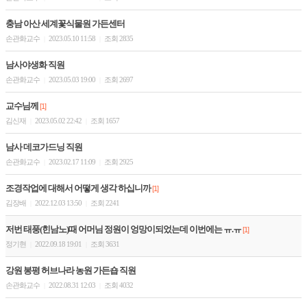
충남 아산 세계꽃식물원 가든센터
손관화교수
2023.05.10 11:58
조회 2835
|
|
남사야생화 직원
손관화교수
2023.05.03 19:00
조회 2697
|
|
교수님께
[1]
김신재
2023.05.02 22:42
조회 1657
|
|
남사 데코가드닝 직원
손관화교수
2023.02.17 11:09
조회 2925
|
|
조경작업에 대해서 어떻게 생각 하십니까
[1]
김장배
2022.12.03 13:50
조회 2241
|
|
저번 태풍(힌남노)때 어머님 정원이 엉망이되었는데 이번에는 ㅠ.ㅠ
[1]
정기현
2022.09.18 19:01
조회 3631
|
|
강원 봉평 허브나라 농원 가든숍 직원
손관화교수
2022.08.31 12:03
조회 4032
|
|