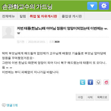
손관화교수의 가드닝
전체메뉴
칼럼
취업 및 자유게시판
졸업생 게시판
저번 태풍(힌남노)때 어머님 정원이 엉망이되었는데 이번에는 ㅠ.
ㅠ
정기현
조회
|
2022.09.18 19:01
|
3630
딱히 부모님에게 해드릴꺼 없던제가 교수님께 배웠던 기술들로 부모님 앞마당에
정원을 꾸며줬었거든요~
그런데 이번 힌남도 때문에 엉망이 되어 다시 복구 해드렸는데 태풍이 또 오다니..
읔 ㅠ.ㅠ
이번에는 부디 피혜없이 지나가길 바랍니다.
수정
삭제
목록으로
댓글
1
개