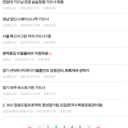
연암대 가드닝 전공 실습정원 가드너 채용
손관화교수
2022.08.31 10:21
조회 3845
|
|
경남 양산 스페이스나무 가드너
손관화교수
2022.08.02 14:38
조회 2472
|
|
서울 폭스더그린 여자 가드너 2명
손관화교수
2022.03.29 16:53
조회 2946
|
|
평택꽃집 라엘플레르 직원채용
[1]
성태선
2022.03.04 17:24
조회 2440
|
|
경기 (주)에이치제이디벨롭먼트 정원관리, 화훼재배 경력자
손관화교수
2022.02.16 15:31
조회 3927
|
|
경기 파주 퍼스트가든 가드너
손관화교수
2022.02.15 11:24
조회 2152
|
|
2022 정원드림프로잭트 청년참가팀 모집(한국수목원정원관리원)
김경숙(평생교육원수강)
2022.02.09 17:30
조회 2282
|
|
1
2
3
4
5