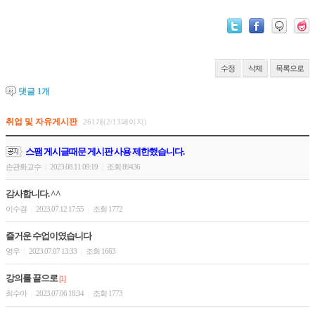
수정
삭제
목록으로
댓글
1
개
취업 및 자유게시판
261개(2/13페이지)
스팸 게시글때문 게시판 사용 제한했습니다.
손관화교수
2023.08.11 09:19
조회 89436
|
|
감사합니다. ^^
이수경
2023.07.12 17:55
조회 1772
|
|
즐거운 수업이였습니다
영우
2023.07.07 13:33
조회 1663
|
|
강의를 끝으로
[1]
최수아
2023.07.06 18:34
조회 1773
|
|