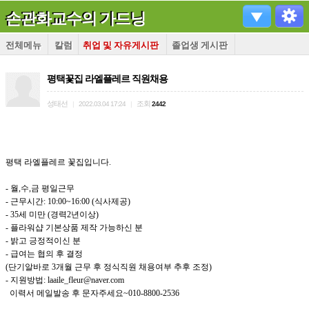
손관화교수의 가드닝
전체메뉴
칼럼
취업 및 자유게시판
졸업생 게시판
평택꽃집 라엘플레르 직원채용
성태선
조회
|
2022.03.04 17:24
|
2442
평택 라엘플레르 꽃집입니다.
- 월,수,금 평일근무
- 근무시간: 10:00~16:00 (식사제공)
- 35세 미만 (경력2년이상)
- 플라워샵 기본상품 제작 가능하신 분
- 밝고 긍정적이신 분
- 급여는 협의 후 결정
(단기알바로 3개월 근무 후 정식직원 채용여부 추후 조정)
- 지원방법: laaile_fleur@naver.com
이력서 메일발송 후 문자주세요~010-8800-2536