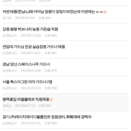
김장배
2022.12.03 13:50
조회 2245
|
|
저번 태풍(힌남노)때 어머님 정원이 엉망이되었는데 이번에는 ㅠ.ㅠ
[1]
정기현
2022.09.18 19:01
조회 3634
|
|
강원 봉평 허브나라 농원 가든숍 직원
손관화교수
2022.08.31 12:03
조회 4035
|
|
연암대 가드닝 전공 실습정원 가드너 채용
손관화교수
2022.08.31 10:21
조회 3847
|
|
경남 양산 스페이스나무 가드너
손관화교수
2022.08.02 14:38
조회 2476
|
|
서울 폭스더그린 여자 가드너 2명
손관화교수
2022.03.29 16:53
조회 2950
|
|
평택꽃집 라엘플레르 직원채용
[1]
성태선
2022.03.04 17:24
조회 2443
|
|
경기 (주)에이치제이디벨롭먼트 정원관리, 화훼재배 경력자
손관화교수
2022.02.16 15:31
조회 3928
|
|