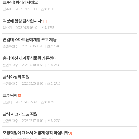
교수님! 항상감사해요
김주아
2023.07.05 19:11
조회 1570
|
|
덕분에 항상 감사합니다~
[1]
김수진
2023.06.30 03:49
조회 1795
|
|
연암대 스마트원예계열 조교 채용
손관화교수
2023.06.15 10:43
조회 1798
|
|
충남 아산 세계꽃식물원 가든센터
손관화교수
2023.05.10 11:58
조회 2839
|
|
남사야생화 직원
손관화교수
2023.05.03 19:00
조회 2713
|
|
교수님께
[1]
김신재
2023.05.02 22:42
조회 1659
|
|
남사 데코가드닝 직원
손관화교수
2023.02.17 11:09
조회 2930
|
|
조경작업에 대해서 어떻게 생각 하십니까
[1]