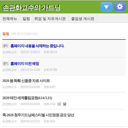
손관화교수의 가드닝
전체메뉴
칼럼
취업 및 자유게시판
졸업생 게시판
알림
491개(5/25페이지)
홈페이지 내용을 삭제하는 중입니다.
손관화교수
2025.07.25 09:22
조회 50114
|
|
홈페이지 이전 예정
손관화교수
2025.02.10 12:00
조회 81768
|
|
2020 봄 화훼 신품종 자료 사이트
손관화교수
2020.05.03 09:40
조회 6207
|
|
2020 태안 세계튤립공원(4.14-5.11)
손관화교수
2020.05.03 09:38
조회 4742
|
|
축-2020 청주가드닝페스티벌 시민정원 공모 당선
손관화교수
2020.04.24 15:22
조회 5621
|
|