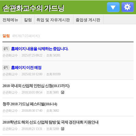
손관화교수의 가드닝
전체메뉴
칼럼
취업 및 자유게시판
졸업생 게시판
알림
491개(7/25페이지)
홈페이지 내용을 삭제하는 중입니다.
손관화교수
2025.07.25 09:22
조회 50281
|
|
홈페이지 이전 예정
손관화교수
2025.02.10 12:00
조회 81939
|
|
2018 국내외 산업체 인턴십 신청(10.15까지)
손관화교수
2018.10.01 09:54
조회 3081
|
|
청주 2018 가드닝 페스티벌(10.6-14)
손관화교수
2018.09.30 17:40
조회 3682
|
|
2018학년도 해외 선도 산업체 탐방 및 국제 경진대회 지원안내
손관화교수
2018.09.21 13:31
조회 3269
|
|