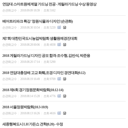
연암대 스마트원예계열 가드닝 전공 - 게릴라가드닝 수상 동영상
손관화교수
2018.09.09 18:39
조회 5162
|
|
베어트리파크 특강 '정원식물과 디자인'(손관화)
손관화교수
2018.08.30 10:54
조회 5220
|
|
제7회 대한민국도시농업박람회 생활원예경진대회
손관화교수
2018.08.28 00:06
조회 4838
|
|
2018 게릴라가드닝 디자인 공모 합격-조수형, 김반석, 박준용
손관화교수
2018.08.20 17:14
조회 5290
|
|
2018 연암대총장배 고교 화훼,조경 디자인 경연대회(9.12)
손관화교수
2018.08.19 16:49
조회 9709
|
|
2018 제6회 경기정원문화박람회(10.12-14)
손관화교수
2018.08.14 15:28
조회 4776
|
|
2018 서울정원박람회(10.3-10.9)
손관화교수
2018.08.13 16:26
조회 4616
|
|
세종행복도시 LH 가든쇼 견학(8.20) - 수정