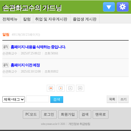
손관화교수의 가드닝
전체메뉴
칼럼
취업 및 자유게시판
졸업생 게시판
알림
491개(58/25페이지)
홈페이지 내용을 삭제하는 중입니다.
손관화교수
2025.07.25 09:22
조회 50161
|
|
홈페이지 이전 예정
손관화교수
2025.02.10 12:00
조회 81812
|
|
목록
쓰기
PC모드
로그인
회원가입
검색
맨위로
sohn.yonam.ac.kr © 2026
개인정보 취급방침