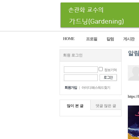
HOME
프로필
칼럼
게시판
알
회원 로그인
정보기억
회원가입
|
아이디/패스워드찾기
https://
많이 본 글
댓글 많은 글