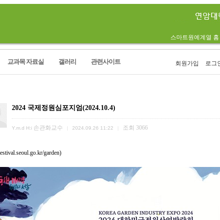
스마트원예계열 홈
교과목 자료실
갤러리
관련사이트
회원가입
로그
림
2024 국제정원심포지엄(2024.10.4)
손관화교수
조회
3066
Y.m.d H:i
|
2024.09.26 11:22
|
festival.seoul.go.kr/garden)