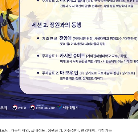
가드닝. 가든디자인
,
실내정원
,
정원관리
,
가든센터
,
연암대학
,
키친가든