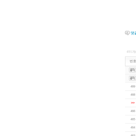
댓
491개
번
469
468
>>
466
465
464
463