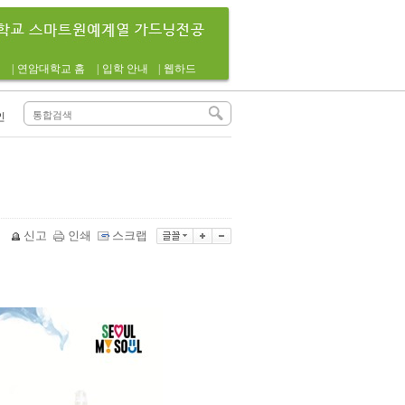
|
연암대학교 홈
|
입학 안내
|
웹하드
인
신고
인쇄
스크랩