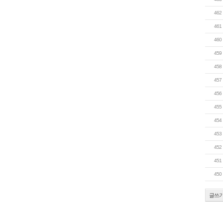
462
461
460
459
458
457
456
455
454
453
452
451
450
글쓰