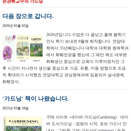
손관화교수의 가드닝
다음 장으로 갑니다.
2026년 01월 02일
2026년입니다.수업은 다 끝났고 올해 봄학기
안식 학기 보내면 8월에 퇴직합니다. 연암대
학에서 35년째입니다.대학과 대학원 원예학과
에서 화훼전공을 했는데 그 때만 해도 대부분
화훼생산 중심으로 교육이 이루어졌지만 그
후 시간이 지나면서 생산을 중심으로 가공, 유통, 이용 방향으로 조금
씩 확대되기 시작했죠.연암대학교 관상원예과에 임용되어 실내원예,
화훼장식..
'가드닝' 책이 나왔습니다.
2025년 03월 18일
구매 사이트 -네이버-가드닝(Gardening) : 네이
버 도서가드닝 - 정원의 시작, 초보 가드너 안
내서 : 그린쿱-교보-가드닝(Gardening) | 손관