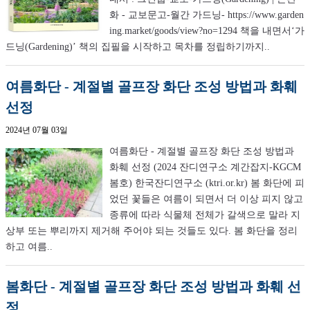
화 - 교보문고-월간 가드닝- https://www.garden
ing.market/goods/view?no=1294 책을 내면서‘가
드닝(Gardening)’ 책의 집필을 시작하고 목차를 정립하기까지..
여름화단 - 계절별 골프장 화단 조성 방법과 화훼
선정
2024년 07월 03일
여름화단 - 계절별 골프장 화단 조성 방법과
화훼 선정 (2024 잔디연구소 계간잡지-KGCM
봄호) 한국잔디연구소 (ktri.or.kr) 봄 화단에 피
었던 꽃들은 여름이 되면서 더 이상 피지 않고
종류에 따라 식물체 전체가 갈색으로 말라 지
상부 또는 뿌리까지 제거해 주어야 되는 것들도 있다. 봄 화단을 정리
하고 여름..
봄화단 - 계절별 골프장 화단 조성 방법과 화훼 선
정