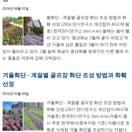
2024년 04월 01일
봄화단 - 계절별 골프장 화단 조성 방법과 화
훼 선정 (2024 잔디연구소 계간잡지-KGCM 봄
호) 한국잔디연구소 (ktri.or.kr) 올해는 봄이 빨
리 오고 있다. 풍년화는 2월에 꽃이 피었고 작
년 가을에 심은 튤립은 3월이 되기 전에 어린
잎이 올라오고 있다. 2월 말에 폭설이 풍년화를 덮쳤지만 이른 봄에 피
는 꽃들은 저온에 강해 끄떡없다. ..
겨울화단 - 계절별 골프장 화단 조성 방법과 화훼
선정
2024년 01월 04일
겨울화단 - 계절별 골프장 화단 조성 방법과
화훼 선정 (2023 잔디연구소 계간잡지-KGCM
겨울호) 한국잔디연구소 (ktri.or.kr)겨울이 몹
시 추운 한국에서(중부지방 기준) 아름다운 초
화로 식재된 겨울 화단을 조성하기는 어렵다.