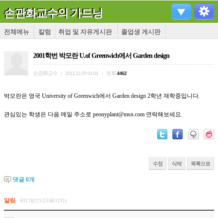
손관화교수의 가드닝
전체메뉴
칼럼
취업 및 자유게시판
졸업생 게시판
2001학번 박모란 U.of Greenwich에서 Garden design
손관화교수
조회
|
2011.11.05 01:01
|
4462
박모란은 영국 University of Greenwich에서 Garden design 2학년 재학중입니다.
관심있는 학생은 다음 메일 주소로 peonyplant@msn.com 연락해보세요.
수정
삭제
목록으로
댓글
0
개
알림
491개(13/25페이지)