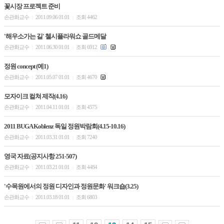
꽃시장 프로젝트 준비
손관화교수
2011.09.06 01:01
조회 4462
|
|
'해우소가는 길' 첼시플라워쇼 골드메달
손관화교수
2011.06.30 01:01
조회 6912
|
|
정원 concept (예1)
손관화교수
2011.05.07 01:01
조회 4670
|
|
모자이크 컬쳐 제작(4.16)
손관화교수
2011.04.11 01:01
조회 4575
|
|
2011 BUGA Koblenz 독일 정원박람회(4.15-10.16)
손관화교수
2011.03.31 01:01
조회 7240
|
|
영국 자료(공지사항 251-507)
손관화교수
2011.03.21 01:01
조회 4484
|
|
'수목원에서의 정원 디자인과 정원문화' 워크숍(3.25)
손관화교수
2011.03.18 01:01
조회 6803
|
|