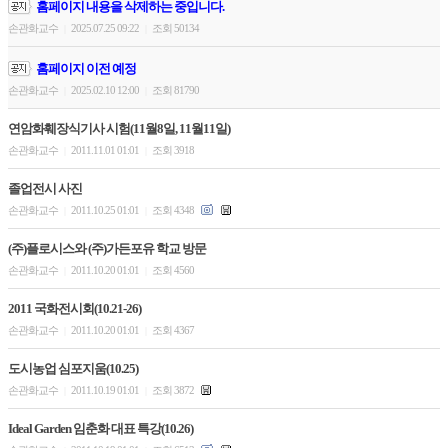
홈페이지 내용을 삭제하는 중입니다.
손관화교수
2025.07.25 09:22
조회 50134
|
|
홈페이지 이전 예정
손관화교수
2025.02.10 12:00
조회 81790
|
|
연암화훼장식기사 시험(11월8일, 11월11일)
손관화교수
2011.11.01 01:01
조회 3918
|
|
졸업전시 사진
손관화교수
2011.10.25 01:01
조회 4348
|
|
(주)플로시스와 (주)가든포유 학교 방문
손관화교수
2011.10.20 01:01
조회 4560
|
|
2011 국화전시회(10.21-26)
손관화교수
2011.10.20 01:01
조회 4367
|
|
도시농업 심포지움(10.25)
손관화교수
2011.10.19 01:01
조회 3872
|
|
Ideal Garden 임춘화 대표 특강(10.26)