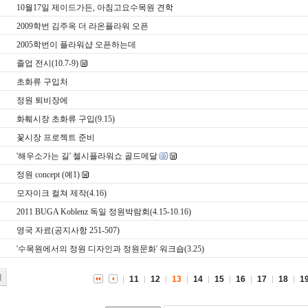
10월17일 제이드가든, 아침고요수목원 견학
2009학번 김주옥 더 라온플라워 오픈
2005학번이 플라워샵 오픈하는데
졸업 전시(10.7-9)
초화류 구입처
정원 퇴비장에
화훼시장 초화류 구입(9.15)
꽃시장 프로젝트 준비
'해우소가는 길' 첼시플라워쇼 골드메달
정원 concept (예1)
모자이크 컬쳐 제작(4.16)
2011 BUGA Koblenz 독일 정원박람회(4.15-10.16)
영국 자료(공지사항 251-507)
'수목원에서의 정원 디자인과 정원문화' 워크숍(3.25)
기
11
12
13
14
15
16
17
18
1