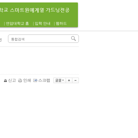
|
연암대학교 홈
|
입학 안내
|
웹하드
인
신고
인쇄
스크랩