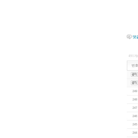
댓
491개
번
249
248
247
246
245
244