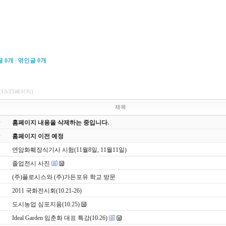
글
0
개
|
엮인글
0
개
(13/25페이지)
호
제목
홈페이지 내용을 삭제하는 중입니다.
홈페이지 이전 예정
연암화훼장식기사 시험(11월8일, 11월11일)
졸업전시 사진
(주)플로시스와 (주)가든포유 학교 방문
2011 국화전시회(10.21-26)
도시농업 심포지움(10.25)
Ideal Garden 임춘화 대표 특강(10.26)