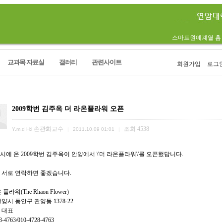
스마트원예계열 홈
교과목 자료실
갤러리
관련사이트
회원가입
로그
림
2009학번 김주옥 더 라온플라워 오픈
손관화교수
조회
4538
Y.m.d H:i
|
2011.10.09 01:01
|
시에 온 2009학번 김주옥이 안양에서 \'더 라온플라워\'를 오픈했답니다.
 서로 연락하면 좋겠습니다.
플라워(The Rhaon Flower)
양시 동안구 관양동 1378-22
 대표
3-4763/010-4728-4763