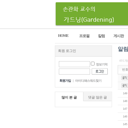
HOME
프로필
칼럼
게시판
알
회원 로그인
491개
정보기억
번
회원가입
|
아이디/패스워드찾기
149
많이 본 글
댓글 많은 글
148
147
146
145