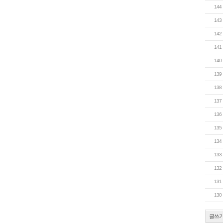
144
143
142
141
140
139
138
137
136
135
134
133
132
131
130
글쓰