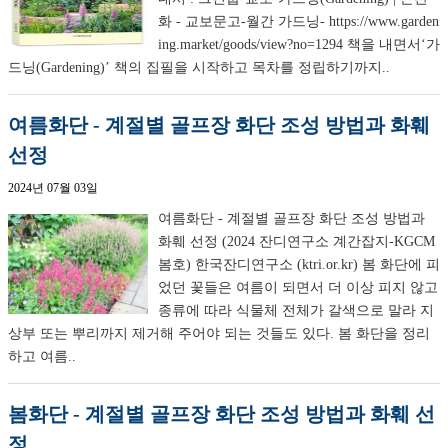
화 - 교보문고-월간 가드닝- https://www.garden
ing.market/goods/view?no=1294 책을 내면서‘가
드닝(Gardening)’ 책의 집필을 시작하고 목차를 정립하기까지..
여름화단 - 계절별 골프장 화단 조성 방법과 화훼
선정
2024년 07월 03일
여름화단 - 계절별 골프장 화단 조성 방법과
화훼 선정 (2024 잔디연구소 계간잡지-KGCM
봄호) 한국잔디연구소 (ktri.or.kr) 봄 화단에 피
었던 꽃들은 여름이 되면서 더 이상 피지 않고
종류에 따라 식물체 전체가 갈색으로 말라 지
상부 또는 뿌리까지 제거해 주어야 되는 것들도 있다. 봄 화단을 정리
하고 여름..
봄화단 - 계절별 골프장 화단 조성 방법과 화훼 선
정