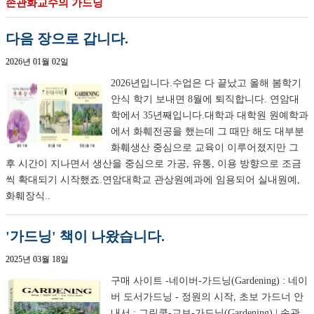
손관화교수의 가드닝
다음 장으로 갑니다.
2026년 01월 02일
2026년입니다.수업은 다 끝났고 올해 봄학기
안식 학기 보내면 8월에 퇴직합니다. 연암대
학에서 35년째입니다.대학과 대학원 원예학과
에서 화훼전공을 했는데 그 때만 해도 대부분
화훼생산 중심으로 교육이 이루어졌지만 그
후 시간이 지나면서 생산을 중심으로 가공, 유통, 이용 방향으로 조금
씩 확대되기 시작했죠.연암대학교 관상원예과에 임용되어 실내원예,
화훼장식..
'가드닝' 책이 나왔습니다.
2025년 03월 18일
구매 사이트 -네이버-가드닝(Gardening) : 네이
버 도서가드닝 - 정원의 시작, 초보 가드너 안
내서 : 그린쿱-교보-가드닝(Gardening) | 손관