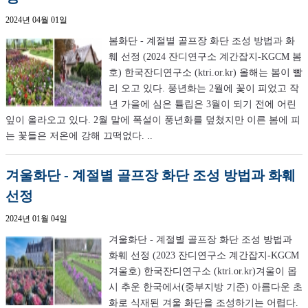
2024년 04월 01일
봄화단 - 계절별 골프장 화단 조성 방법과 화
훼 선정 (2024 잔디연구소 계간잡지-KGCM 봄
호) 한국잔디연구소 (ktri.or.kr) 올해는 봄이 빨
리 오고 있다. 풍년화는 2월에 꽃이 피었고 작
년 가을에 심은 튤립은 3월이 되기 전에 어린
잎이 올라오고 있다. 2월 말에 폭설이 풍년화를 덮쳤지만 이른 봄에 피
는 꽃들은 저온에 강해 끄떡없다. ..
겨울화단 - 계절별 골프장 화단 조성 방법과 화훼
선정
2024년 01월 04일
겨울화단 - 계절별 골프장 화단 조성 방법과
화훼 선정 (2023 잔디연구소 계간잡지-KGCM
겨울호) 한국잔디연구소 (ktri.or.kr)겨울이 몹
시 추운 한국에서(중부지방 기준) 아름다운 초
화로 식재된 겨울 화단을 조성하기는 어렵다.