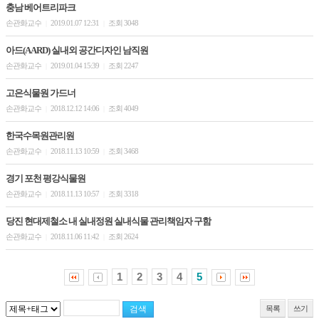
충남 베어트리파크
손관화교수
2019.01.07 12:31
조회 3048
|
|
아드(AARD) 실내외 공간디자인 남직원
손관화교수
2019.01.04 15:39
조회 2247
|
|
고은식물원 가드너
손관화교수
2018.12.12 14:06
조회 4049
|
|
한국수목원관리원
손관화교수
2018.11.13 10:59
조회 3468
|
|
경기 포천 평강식물원
손관화교수
2018.11.13 10:57
조회 3318
|
|
당진 현대제철소 내 실내정원 실내식물 관리책임자 구함
손관화교수
2018.11.06 11:42
조회 2624
|
|
1
2
3
4
5
목록
쓰기