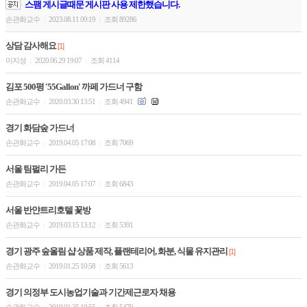
스팸 게시글때문 게시판 사용 제한했습니다.
손관화교수
2023.08.11 09:19
조회 89286
|
|
상담 감사해요
[1]
이지성
2020.06.29 19:07
조회 4114
|
|
김포 500평 '55Gallon' 까페 가드너 구함
손관화교수
2020.03.30 13:51
조회 4941
|
|
경기 화담숲 가드너
손관화교수
2019.04.05 17:08
조회 7069
|
|
서울 팀펄리 가든
손관화교수
2019.04.05 17:07
조회 6843
|
|
서울 반얀트리호텔 꽃방
손관화교수
2019.03.15 13:12
조회 5391
|
|
경기 광주 숲울림 샵 상품 제작, 플랜테리어, 화분, 식물 유지관리
[1]
손관화교수
2019.01.25 10:58
조회 5613
|
|
경기 의정부 도시농업기술과 기간제근로자 채용