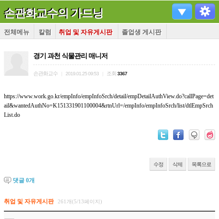
손관화교수의 가드닝
전체메뉴
칼럼
취업 및 자유게시판
졸업생 게시판
경기 과천 식물관리 매니저
손관화교수
조회
|
2019.01.25 09:53
|
3367
https://www.work.go.kr/empInfo/empInfoSrch/detail/empDetailAuthView.do?callPage=det
ail&wantedAuthNo=K151331901100004&rtnUrl=/empInfo/empInfoSrch/list/dtlEmpSrch
List.do
수정
삭제
목록으로
댓글
0
개
취업 및 자유게시판
261개(5/13페이지)