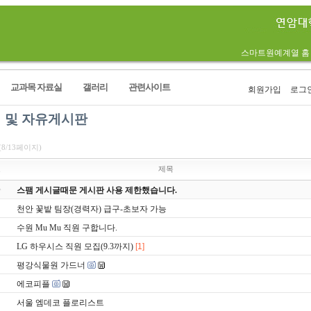
스마트원예계열 홈
교과목 자료실
갤러리
관련사이트
회원가입
로그
 및 자유게시판
(8/13페이지)
호
제목
스팸 게시글때문 게시판 사용 제한했습니다.
천안 꽃밭 팀장(경력자) 급구-초보자 가능
수원 Mu Mu 직원 구합니다.
LG 하우시스 직원 모집(9.3까지)
[1]
평강식물원 가드너
에코피플
서울 엠데코 플로리스트