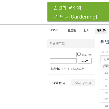
HOME
프로필
칼럼
게시판
취업
회원 로그인
261개
정보기억
번
회원가입
|
아이디/패스워드찾기
120
119
많이 본 글
댓글 많은 글
118
117
116
115