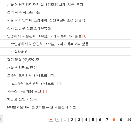
서울 예림환경디자인 실내외조경 설계, 시공, 관리
경기 파주 퍼스트가든
서울 디자인하다 조경계획, 정원 &실내조경 정규직
경기 남양주 산들소리수목원
안녕하세요 손관화 교수님, 그리고 후배여러분들
[1]
re:안녕하세요 손관화 교수님, 그리고 후배여러분들
re:축하해요
경기 분당 (주)모야모
서울 베리띵스 인턴
교수님 오랜만에 인사드립니다.
re:교수님 오랜만에 인사드립니다.
파파스 가든 채용 공고.
[1]
화담숲 신입 가드너
(주)뜰과숲에서 운영하는 부산 가든센타 직원
기
1
2
3
4
5
6
7
8
9
1