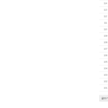
114
113
112
111
110
109
108
107
106
105
104
103
102
101
글쓰