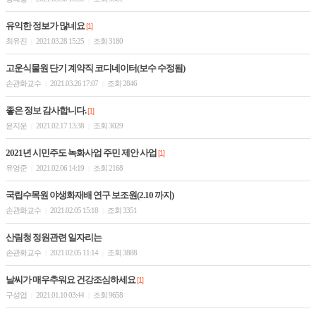
유익한 정보가 많네요
[1]
최유진
2021.03.28 15:25
조회 3180
|
|
고운식물원 단기 계약직 코디네이터(보수 수정됨)
손관화교수
2021.03.26 17:07
조회 2846
|
|
좋은 정보 감사합니다.
[1]
윤지운
2021.02.17 13:38
조회 3029
|
|
2021년 시민주도 녹화사업 주민 제안 사업
[1]
유영준
2021.02.06 14:19
조회 2168
|
|
국립수목원 야생화재배 연구 보조원(2.10 까지)
손관화교수
2021.02.05 15:18
조회 3351
|
|
산림청 정원관련 일자리는
손관화교수
2021.02.05 11:14
조회 3888
|
|
날씨가 매우추워요 건강조심하세요
[1]
구성엽
2021.01.10 03:44
조회 9658
|
|