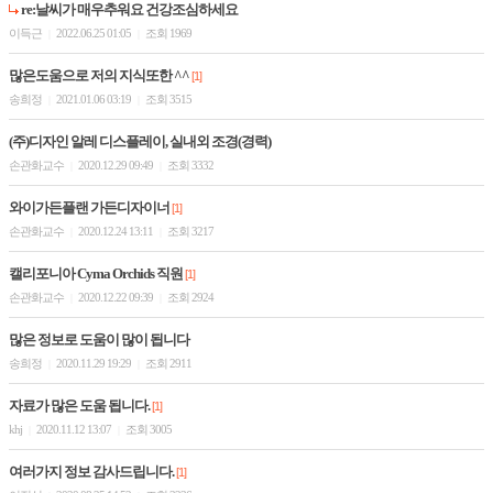
re:날씨가 매우추워요 건강조심하세요
이득근
2022.06.25 01:05
조회 1969
|
|
많은도움으로 저의 지식또한 ^^
[1]
송희정
2021.01.06 03:19
조회 3515
|
|
(주)디자인 알레 디스플레이, 실내외 조경(경력)
손관화교수
2020.12.29 09:49
조회 3332
|
|
와이가든플랜 가든디자이너
[1]
손관화교수
2020.12.24 13:11
조회 3217
|
|
캘리포니아 Cyma Orchids 직원
[1]
손관화교수
2020.12.22 09:39
조회 2924
|
|
많은 정보로 도움이 많이 됩니다
송희정
2020.11.29 19:29
조회 2911
|
|
자료가 많은 도움 됩니다.
[1]
khj
2020.11.12 13:07
조회 3005
|
|
여러가지 정보 감사드립니다.
[1]