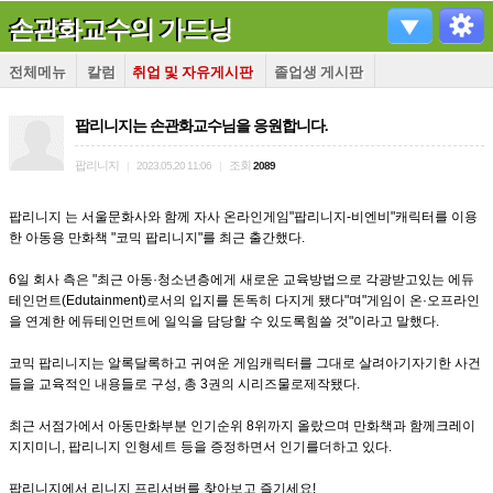
손관화교수의 가드닝
전체메뉴
칼럼
취업 및 자유게시판
졸업생 게시판
팝리니지는 손관화교수님을 응원합니다.
팝리니지
조회
|
2023.05.20 11:06
|
2089
팝리니지
는 서울문화사와 함께 자사 온라인게임"팝리니지-비엔비"캐릭터를 이용
한 아동용 만화책 "코믹 팝리니지"를 최근 출간했다.
6일 회사 측은 "최근 아동·청소년층에게 새로운 교육방법으로 각광받고있는 에듀
테인먼트(Edutainment)로서의 입지를 돈독히 다지게 됐다"며"게임이 온·오프라인
을 연계한 에듀테인먼트에 일익을 담당할 수 있도록힘쓸 것"이라고 말했다.
코믹 팝리니지는 알록달록하고 귀여운 게임캐릭터를 그대로 살려아기자기한 사건
들을 교육적인 내용들로 구성, 총 3권의 시리즈물로제작됐다.
최근 서점가에서 아동만화부분 인기순위 8위까지 올랐으며 만화책과 함께크레이
지지미니, 팝리니지 인형세트 등을 증정하면서 인기를더하고 있다.
팝리니지에서 리니지 프리서버를 찾아보고 즐기세요!