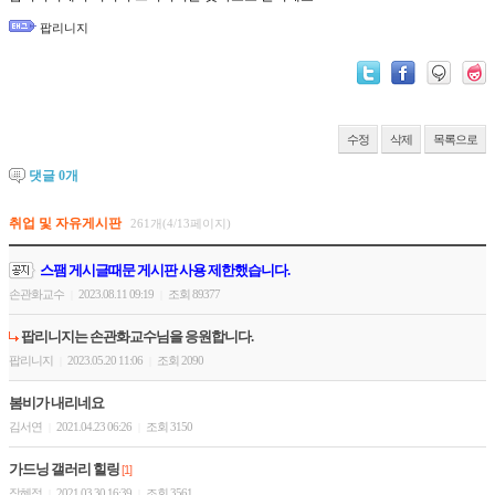
팝리니지
수정
삭제
목록으로
댓글
0
개
취업 및 자유게시판
261개(4/13페이지)
스팸 게시글때문 게시판 사용 제한했습니다.
손관화교수
2023.08.11 09:19
조회 89377
|
|
팝리니지는 손관화교수님을 응원합니다.
팝리니지
2023.05.20 11:06
조회 2090
|
|
봄비가 내리네요
김서연
2021.04.23 06:26
조회 3150
|
|
가드닝 갤러리 힐링
[1]
장혜정
2021.03.30 16:39
조회 3561
|
|