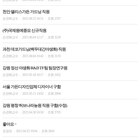
천안 앨리스가든 가드닝 직원
손관화교수
2021.06.25 16:51
조회 2337
|
|
(주)국제원예종묘 신규직원
손관화교수
2021.06.04 12:17
조회 3218
|
|
과천 데코가드닝(백두대간야생화) 직원
손관화교수
2021.06.04 10:42
조회 3133
|
|
강원 정선 야생화 R&D TF팀 팀장연구원
손관화교수
2021.05.18 10:17
조회 2452
|
|
서울 가든디자인업체 디자이너 구함
손관화교수
2021.05.11 14:02
조회 2604
|
|
강원 평창 허브나라농원 직원 구함(수정)
손관화교수
2021.04.30 10:50
조회 3703
|
|
좋아요 ~
표경표
2021.04.25 19:04
조회 2643
|
|