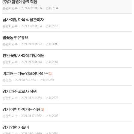
(주)대림원예종묘 직원
손관화교수
2021.11.09 09:56
조회 2734
|
|
남사 예일 다육 식물관리자
손관화교수
2021.11.08 09:54
조회 2718
|
|
별꽃농부 유튜브
손관화교수
2021.09.20 09:22
조회 3009
|
|
천안 꽃밭 사회적 기업 직원
손관화교수
2021.09.20 09:14
조회 2681
|
|
비피해는 다들 없으셨나요 ^^
[1]
손현준
2021.08.24 12:34
조회 27289
|
|
경기 파주 코로사 직원
손관화교수
2021.08.24 10:34
조회 2275
|
|
경기 이천 마이가든 직원
[1]
손관화교수
2021.08.17 15:52
조회 2907
|
|
경기 양평 가드너
손관화교수
2021.08.04 16:30
조회 2239
|
|