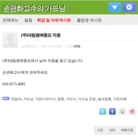
손관화교수의 가드닝
전체메뉴
칼럼
취업 및 자유게시판
졸업생 게시판
(주)대림원예종묘 직원
손관화교수
조회
|
2021.11.09 09:56
|
2733
(주)대림원예종묘에서 남여 직원을 찾고 있습니다.
손관화교수에게 연락주세요.
010-9275-4085
,
,
,
,
,
,
,
연암대
가드닝
가든디자이너
정원
가드너
가드닝 전공
실내정원
가든카페
수정
삭제
목록으로