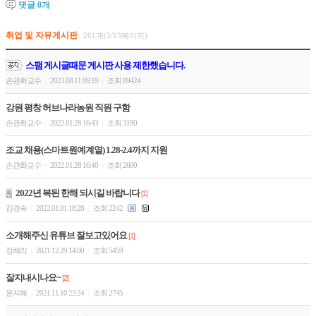
댓글
0
개
취업 및 자유게시판
261개(3/13페이지)
스팸 게시글때문 게시판 사용 제한했습니다.
손관화교수
2023.08.11 09:19
조회 89424
|
|
강원 평창 허브나라농원 직원 구함
손관화교수
2022.01.28 16:43
조회 3180
|
|
조교 채용(스마트원예계열) 1.28-2.4까지 지원
손관화교수
2022.01.28 16:40
조회 2600
|
|
2022년 복된 한해 되시길 바랍니다
[1]
김경숙
2022.01.01 18:28
조회 2242
|
|
소개해주신 유튜브 잘보고있어요
[1]
정혜리
2021.12.29 14:00
조회 5459
|
|
잘지내시나요~
[2]
윤지혜
2021.11.10 22:24
조회 2745
|
|