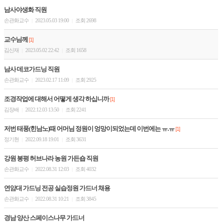
남사야생화 직원
손관화교수
2023.05.03 19:00
조회 2698
|
|
교수님께
[1]
김신재
2023.05.02 22:42
조회 1658
|
|
남사 데코가드닝 직원
손관화교수
2023.02.17 11:09
조회 2925
|
|
조경작업에 대해서 어떻게 생각 하십니까
[1]
김장배
2022.12.03 13:50
조회 2241
|
|
저번 태풍(힌남노)때 어머님 정원이 엉망이되었는데 이번에는 ㅠ.ㅠ
[1]
정기현
2022.09.18 19:01
조회 3631
|
|
강원 봉평 허브나라 농원 가든숍 직원
손관화교수
2022.08.31 12:03
조회 4032
|
|
연암대 가드닝 전공 실습정원 가드너 채용
손관화교수
2022.08.31 10:21
조회 3845
|
|
경남 양산 스페이스나무 가드너