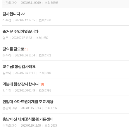
손관화교수
2023.08.11 09:19
조회 89308
|
|
감사합니다. ^^
이수경
2023.07.12 17:55
조회 1770
|
|
즐거운 수업이였습니다
영우
2023.07.07 13:33
조회 1659
|
|
강의를 끝으로
[1]
최수아
2023.07.06 18:34
조회 1772
|
|
교수님! 항상감사해요
김주아
2023.07.05 19:11
조회 1569
|
|
덕분에 항상 감사합니다~
[1]
김수진
2023.06.30 03:49
조회 1791
|
|
연암대 스마트원예계열 조교 채용
손관화교수
2023.06.15 10:43
조회 1796
|
|
충남 아산 세계꽃식물원 가든센터
손관화교수
2023.05.10 11:58
조회 2835
|
|