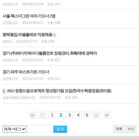
손관화교수
2022.08.02 14:38
조회 2473
|
|
서울 폭스더그린 여자 가드너 2명
손관화교수
2022.03.29 16:53
조회 2946
|
|
평택꽃집 라엘플레르 직원채용
[1]
성태선
2022.03.04 17:24
조회 2440
|
|
경기 (주)에이치제이디벨롭먼트 정원관리, 화훼재배 경력자
손관화교수
2022.02.16 15:31
조회 3927
|
|
경기 파주 퍼스트가든 가드너
손관화교수
2022.02.15 11:24
조회 2152
|
|
2022 정원드림프로잭트 청년참가팀 모집(한국수목원정원관리원)
김경숙(평생교육원수강)
2022.02.09 17:30
조회 2283
|
|
1
2
3
4
5
목록
쓰기