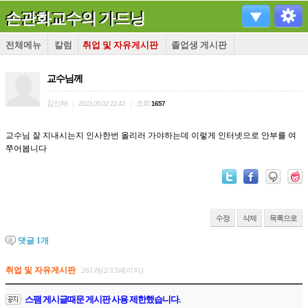
손관화교수의 가드닝
전체메뉴
칼럼
취업 및 자유게시판
졸업생 게시판
교수님께
김신재
조회
|
2023.05.02 22:42
|
1657
교수님 잘 지내시는지 인사한번 올리러 가야하는데 이렇게 인터넷으로 안부를 여
쭈어봅니다
수정
삭제
목록으로
댓글
1
개
취업 및 자유게시판
261개(2/13페이지)
스팸 게시글때문 게시판 사용 제한했습니다.