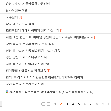
충남 아산 세계꽃식물원 가든센터
남사야생화 직원
교수님께
[1]
남사 데코가드닝 직원
조경작업에 대해서 어떻게 생각 하십니까
[1]
저번 태풍(힌남노)때 어머님 정원이 엉망이되었는데 이번에는 ㅠ.ㅠ
[1]
강원 봉평 허브나라 농원 가든숍 직원
연암대 가드닝 전공 실습정원 가드너 채용
경남 양산 스페이스나무 가드너
서울 폭스더그린 여자 가드너 2명
평택꽃집 라엘플레르 직원채용
[1]
경기 (주)에이치제이디벨롭먼트 정원관리, 화훼재배 경력자
경기 파주 퍼스트가든 가드너
2022 정원드림프로잭트 청년참가팀 모집(한국수목원정원관리원)
기
1
2
3
4
5
6
7
8
9
1