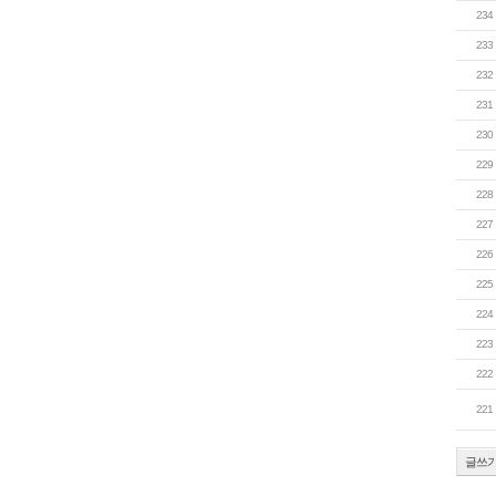
234
233
232
231
230
229
228
227
226
225
224
223
222
221
글쓰