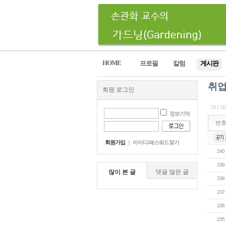
HOME
프로필
칼럼
게시판
취업
회원 로그인
261개
정보기억
번
회원가입
|
아이디/패스워드찾기
240
239
많이 본 글
댓글 많은 글
238
237
236
235