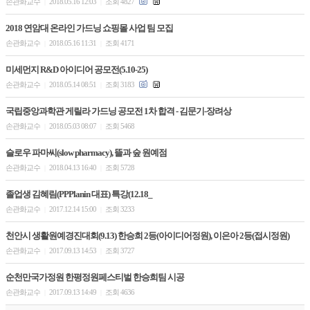
손관화교수
2018.05.16 12:03
조회 4827
|
|
2018 연암대 온라인 가드닝 쇼핑몰 사업 팀 모집
손관화교수
2018.05.16 11:31
조회 4171
|
|
미세먼지 R&D 아이디어 공모전(5.10-25)
손관화교수
2018.05.14 08:51
조회 3183
|
|
국립중앙과학관 게릴라 가드닝 공모전 1차 합격 - 김문기-장려상
손관화교수
2018.05.03 08:07
조회 5468
|
|
슬로우 파마씨(slow pharmacy), 뜰과 숲 원예점
손관화교수
2018.04.13 16:40
조회 5728
|
|
졸업생 김혜림(PPPlanin 대표) 특강(12.18_
손관화교수
2017.12.14 15:00
조회 3233
|
|
천안시 생활원예경진대회(9.13) 한승희 2등(아이디어정원), 이은아 2등(접시정원)
손관화교수
2017.09.13 14:53
조회 3727
|
|
순천만국가정원 한평정원페스티벌 한승희팀 시공
손관화교수
2017.09.13 14:49
조회 4636
|
|