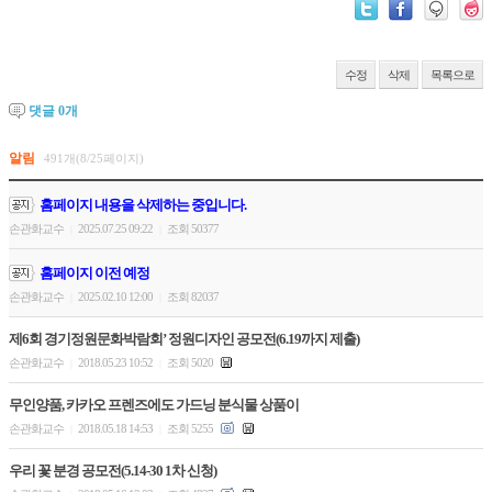
수정
삭제
목록으로
댓글
0
개
알림
491개(8/25페이지)
홈페이지 내용을 삭제하는 중입니다.
손관화교수
2025.07.25 09:22
조회 50377
|
|
홈페이지 이전 예정
손관화교수
2025.02.10 12:00
조회 82037
|
|
제6회 경기정원문화박람회’ 정원디자인 공모전(6.19까지 제출)
손관화교수
2018.05.23 10:52
조회 5020
|
|
무인양품, 카카오 프렌즈에도 가드닝 분식물 상품이
손관화교수
2018.05.18 14:53
조회 5255
|
|
우리 꽃 분경 공모전(5.14-30 1차 신청)