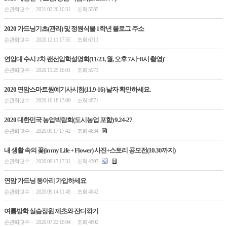
손관화교수
2021.02.26 10:31
조회 5585
|
|
2020 가드닝기초(관리) 및 정원식물 1학년 블로그 주소
손관화교수
2020.12.11 17:55
조회 6311
|
|
연암대 수시 2차 랜선입학설명회(11/23, 월, 오후 7시~8시 촬영)'
손관화교수
2020.11.25 16:01
조회 5973
|
|
2020 연암스마트원예기사시험(11.9-16) 날자 확인하세요.
손관화교수
2020.10.18 13:09
조회 4871
|
|
2020 대한민국 농업박람회(도시농업 포함) 9.24-27
손관화교수
2020.09.17 17:42
조회 4634
|
|
내 생활 속의 꽃(in my Life + Flower) 사진+스토리 공모전(10.30까지)
손관화교수
2020.09.17 17:31
조회 4397
|
|
연암 가드닝 동아리 가입하세요
손관화교수
2020.09.14 11:48
조회 4642
|
|
여름방학 실습정원 제초와 잔디깎기
손관화교수
2020.07.22 16:04
조회 4802
|
|