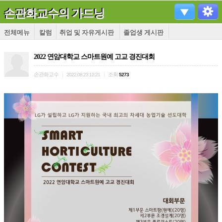
손관화교수의 가드닝
전체메뉴
칼럼
취업 및 자유게시판
졸업생 게시판
2022 연암대학교 스마트원예 고교 경진대회
손관화교수
조회
|
2022.08.23 12:21
|
5273