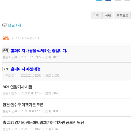
수정
삭제
목록으로
댓글
1
개
알림
491개(4/25페이지)
홈페이지 내용을 삭제하는 중입니다.
손관화교수
2025.07.25 09:22
조회 50179
|
|
홈페이지 이전 예정
손관화교수
2025.02.10 12:00
조회 81835
|
|
2021 연암기사 시험
손관화교수
2021.11.03 17:17
조회 5344
|
|
인천 연수구 마켓가든 오픈
손관화교수
2021.08.31 12:25
조회 5038
|
|
축-2021 경기정원문화박람회 가든디자인 공모전 당선
손관화교수
2021.07.12 10:55
조회 4176
|
|