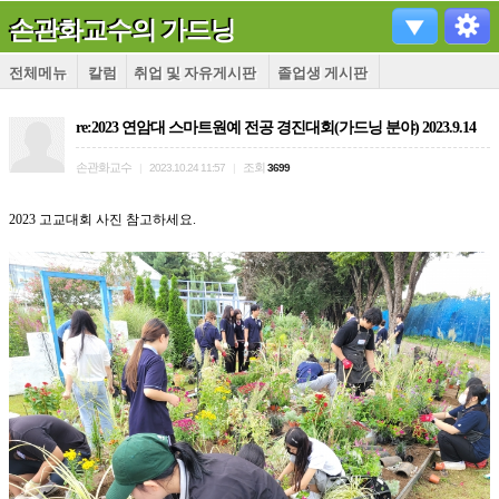
손관화교수의 가드닝
전체메뉴
칼럼
취업 및 자유게시판
졸업생 게시판
re:2023 연암대 스마트원예 전공 경진대회(가드닝 분야) 2023.9.14
손관화교수
조회
|
2023.10.24 11:57
|
3699
2023 고교대회 사진 참고하세요.