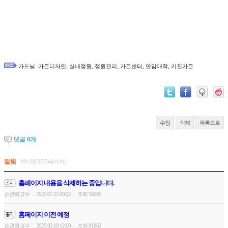
,
,
,
,
,
가드닝. 가든디자인
실내정원
정원관리
가든센터
연암대학
키친가든
수정
삭제
목록으로
댓글
0
개
알림
491개(3/25페이지)
홈페이지 내용을 삭제하는 중입니다.
손관화교수
2025.07.25 09:22
조회 50205
|
|
홈페이지 이전 예정
손관화교수
2025.02.10 12:00
조회 81862
|
|