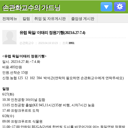
손관화교수의 가드닝
전체메뉴
칼럼
취업 및 자유게시판
졸업생 게시판
유럽 독일/ 이태리 정원기행(2023.6.27-7.4)
손관화교수
조회
|
2023.04.19 10:23
|
3951
<유럽 독일/이태리 정원기행>
일시. 2023.6.27.화.~7.4.화
비용.495만원
인원.선착순 15명
신청.농협 125 12 102 594 박석근(연락처 필요하면 손관화교수에게 연락주세요)
일정
6/27(화)
10.30 인천공항 1터미널 집합
13.05 인천공항 출발(KE 945,11시간35분 비행, 시차7시간 늦음
17.40 프랑크푸르트 도착
6/28(수)
09.00 프랑크푸르트 식물원
11.00~17.00 만하임 BUGA(2년에 한번씩 도시를 바꾸어가며 여는 독일연방 정원박