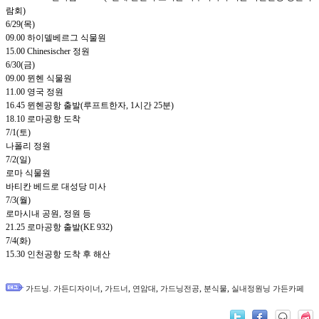
람회)
6/29(목)
09.00 하이델베르그 식물원
15.00 Chinesischer 정원
6/30(금)
09.00 뮌헨 식물원
11.00 영국 정원
16.45 뮌헨공항 출발(루프트한자, 1시간 25분)
18.10 로마공항 도착
7/1(토)
나폴리 정원
7/2(일)
로마 식물원
바티칸 베드로 대성당 미사
7/3(월)
로마시내 공원, 정원 등
21.25 로마공항 출발(KE 932)
7/4(화)
15.30 인천공항 도착 후 해산
,
,
,
,
,
가드닝. 가든디자이너
가드너
연암대
가드닝전공
분식물
실내정원닝 가든카페