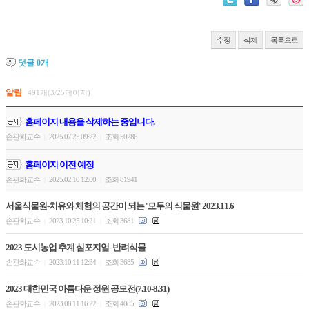
수정
삭제
목록으로
댓글
0
개
알림
491개(3/25페이지)
홈페이지 내용을 삭제하는 중입니다.
손관화교수
2025.07.25 09:22
조회 50286
|
|
홈페이지 이전 예정
손관화교수
2025.02.10 12:00
조회 81941
|
|
서울식물원-치유와 체험의 공간이 되는 '모두의 식물원' 2023.11.6
손관화교수
2023.10.25 10:21
조회 3681
|
|
2023 도시농업 추계 심포지엄- 반려식물
손관화교수
2023.10.11 12:34
조회 3685
|
|
2023 대한민국 아름다운 정원 공모전(7.10-8.31)
손관화교수
2023.08.11 16:22
조회 4085
|
|