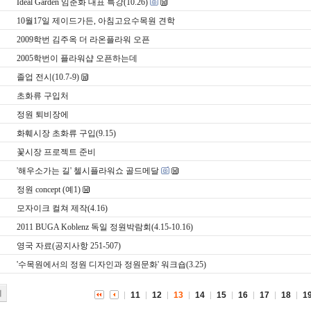
Ideal Garden 임춘화 대표 특강(10.26)
10월17일 제이드가든, 아침고요수목원 견학
2009학번 김주옥 더 라온플라워 오픈
2005학번이 플라워샵 오픈하는데
졸업 전시(10.7-9)
초화류 구입처
정원 퇴비장에
화훼시장 초화류 구입(9.15)
꽃시장 프로젝트 준비
'해우소가는 길' 첼시플라워쇼 골드메달
정원 concept (예1)
모자이크 컬쳐 제작(4.16)
2011 BUGA Koblenz 독일 정원박람회(4.15-10.16)
영국 자료(공지사항 251-507)
'수목원에서의 정원 디자인과 정원문화' 워크숍(3.25)
기
11
12
13
14
15
16
17
18
1