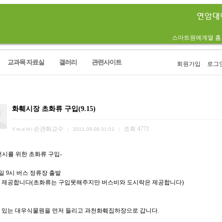
스마트원예계열 홈
교과목 자료실
갤러리
관련사이트
회원가입
로그
림
화훼시장 초화류 구입(9.15)
손관화교수
조회
4771
Y.m.d H:i
|
2011.09.08 01:01
|
전시를 위한 초화류 구입-
5일 9시 버스 정류장 출발
 제공합니다(초화류는 구입못해주지만 버스비와 도시락은 제공합니다)
 있는 대우식물원을 먼저 들리고 과천화훼집하장으로 갑니다.