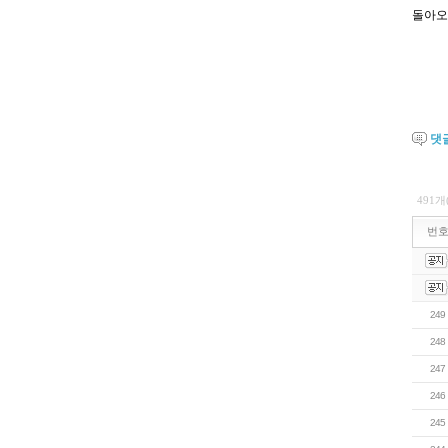
돌아오
댓
491개
번
249
248
247
246
245