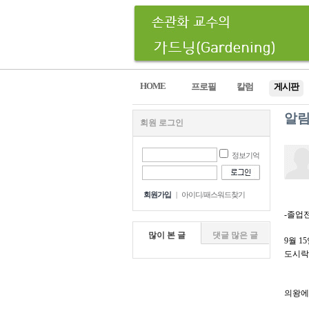
HOME
프로필
칼럼
게시판
알
회원 로그인
정보기억
회원가입
|
아이디/패스워드찾기
-졸업
많이 본 글
댓글 많은 글
9월 1
도시락
의왕에