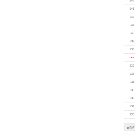
244
243
242
241
240
239
238
>>
236
235
234
233
232
231
230
글쓰