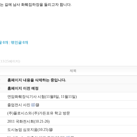
는 길에 남사 화훼집하장을 들리고자 합니다.
글
0
개
|
엮인글
0
개
(13/25페이지)
호
제목
홈페이지 내용을 삭제하는 중입니다.
홈페이지 이전 예정
연암화훼장식기사 시험(11월8일, 11월11일)
졸업전시 사진
(주)플로시스와 (주)가든포유 학교 방문
2011 국화전시회(10.21-26)
도시농업 심포지움(10.25)