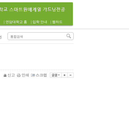
|
연암대학교 홈
|
입학 안내
|
웹하드
인
신고
인쇄
스크랩