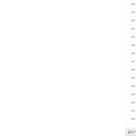
204
203
202
201
200
199
198
197
196
195
194
193
192
191
190
글쓰