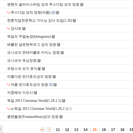
뮌헨의 쉴라이스하임 성과 루스다임 성의 정원
루스다임 성의 정원(여름)
한훈직업전문학교 가드닝 강사 모집(2.28)
강사료
독일의 주말농장(kleingarten)
베를린 샬로텐부르그 성의 정원
모나코의 몬테카를로 카지노 정원
모나코의 옥상정원
프랑스의 묘지 분식물
아름다운 린더호프성의 정원
여름 린더호프성의 정원
지중해의 미모사
독일 2011 Christmas World(1.28-2.1)
re:독일 2011 Christmas World(1.28-2.1)
퐁텐블로(Pontainebleau)성의 정원
기
11
12
13
14
15
16
17
18
1