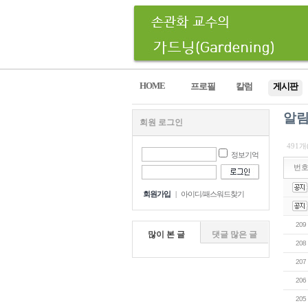
HOME
프로필
칼럼
게시판
알
회원 로그인
491개
정보기억
번
회원가입
|
아이디/패스워드찾기
209
많이 본 글
댓글 많은 글
208
207
206
205