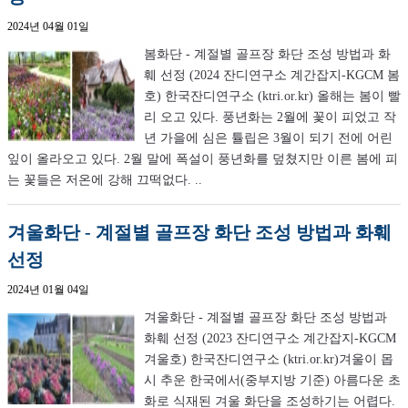
2024년 04월 01일
봄화단 - 계절별 골프장 화단 조성 방법과 화
훼 선정 (2024 잔디연구소 계간잡지-KGCM 봄
호) 한국잔디연구소 (ktri.or.kr) 올해는 봄이 빨
리 오고 있다. 풍년화는 2월에 꽃이 피었고 작
년 가을에 심은 튤립은 3월이 되기 전에 어린
잎이 올라오고 있다. 2월 말에 폭설이 풍년화를 덮쳤지만 이른 봄에 피
는 꽃들은 저온에 강해 끄떡없다. ..
겨울화단 - 계절별 골프장 화단 조성 방법과 화훼
선정
2024년 01월 04일
겨울화단 - 계절별 골프장 화단 조성 방법과
화훼 선정 (2023 잔디연구소 계간잡지-KGCM
겨울호) 한국잔디연구소 (ktri.or.kr)겨울이 몹
시 추운 한국에서(중부지방 기준) 아름다운 초
화로 식재된 겨울 화단을 조성하기는 어렵다.