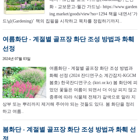
화 - 교보문고-월간 가드닝- https://www.garden
ing.market/goods/view?no=1294 책을 내면서‘가
드닝(Gardening)’ 책의 집필을 시작하고 목차를 정립하기까지..
여름화단 - 계절별 골프장 화단 조성 방법과 화훼
선정
2024년 07월 03일
여름화단 - 계절별 골프장 화단 조성 방법과
화훼 선정 (2024 잔디연구소 계간잡지-KGCM
봄호) 한국잔디연구소 (ktri.or.kr) 봄 화단에 피
었던 꽃들은 여름이 되면서 더 이상 피지 않고
종류에 따라 식물체 전체가 갈색으로 말라 지
상부 또는 뿌리까지 제거해 주어야 되는 것들도 있다. 봄 화단을 정리
하고 여름..
봄화단 - 계절별 골프장 화단 조성 방법과 화훼 선
정