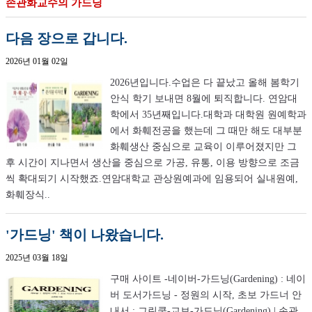
손관화교수의 가드닝
다음 장으로 갑니다.
2026년 01월 02일
2026년입니다.수업은 다 끝났고 올해 봄학기
안식 학기 보내면 8월에 퇴직합니다. 연암대
학에서 35년째입니다.대학과 대학원 원예학과
에서 화훼전공을 했는데 그 때만 해도 대부분
화훼생산 중심으로 교육이 이루어졌지만 그
후 시간이 지나면서 생산을 중심으로 가공, 유통, 이용 방향으로 조금
씩 확대되기 시작했죠.연암대학교 관상원예과에 임용되어 실내원예,
화훼장식..
'가드닝' 책이 나왔습니다.
2025년 03월 18일
구매 사이트 -네이버-가드닝(Gardening) : 네이
버 도서가드닝 - 정원의 시작, 초보 가드너 안
내서 : 그린쿱-교보-가드닝(Gardening) | 손관